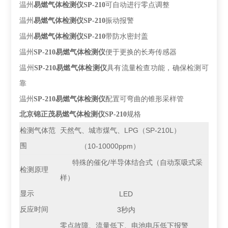
温州
易燃气体检测仪
SP-210
可自动进行零点调整
温州
易燃气体检测仪
SP-210
振动报警
温州
易燃气体检测仪
SP-210
带防水密封盖
温州
SP-210
易燃气体检测仪
便于更换的长寿传感器
温州
SP-210
易燃气体检测仪
具有流量检查功能，确保检测可
靠
温州
SP-210
易燃气体检测仪
配置可弯曲的锥形采样管
北京锦正茂易燃气体检测仪
SP-210
规格
LPG
SP-210L
检测气体范
天然气、城市煤气、
（
）
围
10-10000ppm
（
）
/
特殊的催化
半导体结合式（自动泵吸式采
检测原理
样）
显示
LED
反应时间
3
秒内
零点故障、流量低下、电池电压低下报警