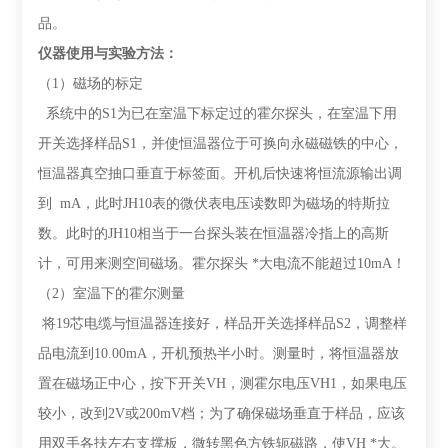
品。
仪器使用与实验方法
：
（
1
）磁场的标定
系统中的
S1
为已在室温下标定过的霍尔探头，在室温下用
开关选择样品
S1
，并使恒温器位于可换向永磁磁铁的中心，
恒温器真空抽口垂直于标签面。开机后快速将恒流源输出调
到
mA
，此时
JH10
表的微伏表电压读数即为磁场的特斯拉
数。此时的
JH10
相当于一台探头装在恒温器冷指上的高斯
计，可用来测空间磁场。霍尔探头
*
大电流不能超过
10mA
！
（
2
）室温下的霍尔测量
将
19
芯电缆与恒温器连接好，样品开关选择样品
S2
，调整样
品电流到
10.00mA
，开机预热半小时。测量时，将恒温器放
置在磁场正中心，按下开关
VH
，测霍尔电压
VH1
，如果电压
较小，改到
2V
或
200mV
档；为了确保磁场垂直于样品，应该
用双手各扶左右支撑板，微转黑色方铁轭磁路，使
VH *
大。