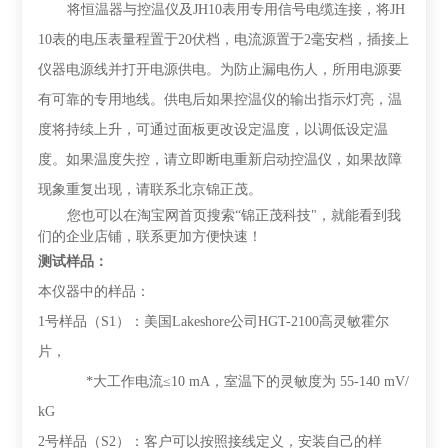
将恒温器与控温仪及
JH10
表用专用信号电缆连接，将
JH
10
表的电压表量程置于
20
伏档，电流源置于
2
毫安档，插接上
仪器电源线并打开电源供电。为防止漏电伤人，所用电源要
有可靠的专用地线。供电后如果控温仪的输出指示灯亮，温
度将持续上升，可通过面板更改设定温度，以调低设定温
度。如果温度失控，请立即断电重新启动控温仪，如果故障
现象重复出现，请联系北京锦正茂。
您也可以在淘宝网首页搜索“锦正茂科技"，就能看到我
们的企业店铺，联系更加方便快速！
测试样品：
本仪器中的样品：
1
号样品（
S1
）：美国
Lakeshore
公司
HGT-2100
高灵敏霍尔
片，
*
大工作电流
≤
10
mA
，室温下的灵敏度为
55-140 mV/
kG
2
号样品（
S2
）：客户可以按照接线定义，安装自己的样