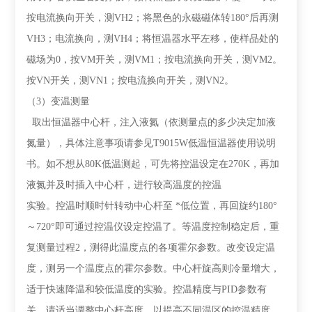
按电流换向开关，测
VH2
；将黑色的永磁磁体转
180
°后再测
VH3
；电流换向，测
VH4
；将恒温器水平左移，使样品处的
磁场为
0
，按
VM
开关，测
VM1
；按电流换向开关，测
VM2
。
按
VN
开关，测
VN1
；按电流换向开关，测
VN2
。
（
3
）变温测量
取出恒温器中心杆，注入液氮（依测量点的多少决定加液
氮量），具体注意事项请参见
T9015W
低温恒温器使用说明
书。如不想从
80K
低温测起，可先将控温设定在
270K
，再加
液氮并及时插入中心杆，进行较高温度的控温
实验。控温时顺时针转动中心杆至
*
低位置，再回旋约
180
°
～
720
°即可通过控温仪设定控温了。等温度控制稳定后，重
复测量过程
2
，测得此温度点的各项霍尔参数。改变设定温
度，测另一个温度点的霍尔参数。中心杆旋高则冷量增大，
适于快速降温和较低温度的实验。控温精度与
PID
参数有
关，请适当调整中心杆高度，以提高不同温区的控温精度。