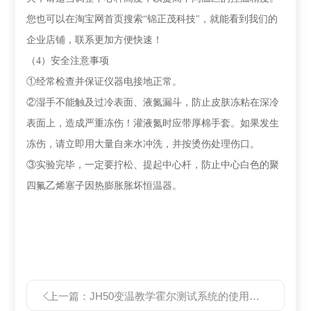
您也可以在淘宝网首页搜索“锦正茂科技"，就能看到我们的
企业店铺，联系更加方便快速！
（
4
）安全注意事项
①
经常检查并保证仪器电接地正常。
②
湿手不能触及过冷表面、液氮漏斗，防止皮肤冻粘在深冷
表面上，造成严重冻伤！灌液氮时应带厚棉手套。如果发生
冻伤，请立即用大量自来水冲洗，并按烫伤处理伤口。
③
实验完毕，一定要拧松、提起中心杆，防止中心白色的聚
四氟乙烯塞子因热膨胀胀坏恒温器。
上一篇：
JH50变温教学霍尔测试系统的使用与实验方法