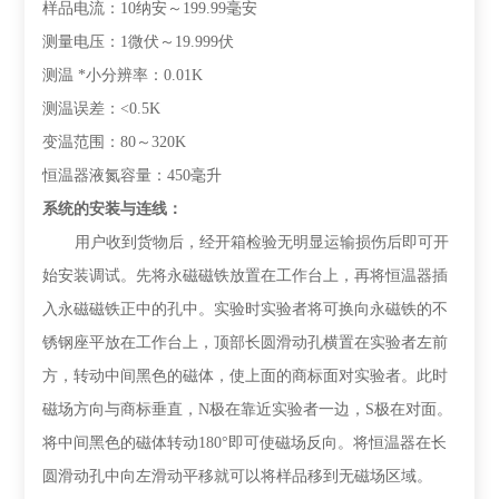
样品电流：
1
0
纳安～
199.99
毫安
测量电压：
1
微伏～
19.999
伏
测温
*
小分辨率：
0.
01K
测温误差：
<0.5K
变温范围：
80
～
320K
恒温器液氮容量：
45
0
毫升
系统的安装与连线
：
用户收到货物后，经开箱检验无明显运输损伤后即可开
始安装调试。先将永磁磁铁放置在工作台上，再将恒温器插
入永磁磁铁正中的孔中。实验时实验者将可换向永磁铁的不
锈钢座平放在工作台上，顶部长圆滑动孔横置在实验者左前
方，转动中间黑色的磁体，使上面的商标面对实验者。此时
磁场方向与商标垂直，
N
极在靠近实验者一边，
S
极在对面。
将中间黑色的磁体转动
180
°即可使磁场反向。将恒温器在长
圆滑动孔中向左滑动平移就可以将样品移到无磁场区域。