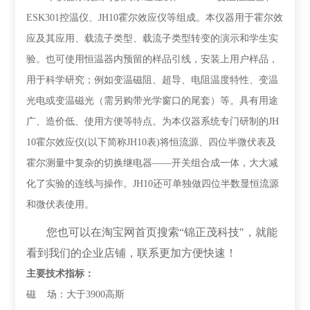
ESK301
控温仪、
JH10
霍尔效应仪等组成。本仪器用于霍尔效
应及其应用、载流子类型、载流子类型转变的演示和学生实
验。也可使用恒温器内预留的样品引线，安装上用户样品，
用于科学研究；例如变温磁阻、超导、电阻温度特性、变温
光电或变温磁光（需另购带光学窗口的尾套）等。具有用途
广、造价低、使用方便等特点。为本仪器系统专门研制的
JH
1
0
霍尔效应仪
(
以下简称
JH
1
0
表
)
将恒流源、四位半微伏表及
霍尔测量中复杂的切换继电器——开关组合成一体，大大减
化了实验的连线与操作。
JH10
还可单独做四位半数显恒流源
和微伏表使用。
您也可以在淘宝网首页搜索
“
锦正茂科技
"
，就能
看到
我们的企业店铺
，联系更加方便快速
！
主要技术指标：
磁
场：大于
3900
高斯