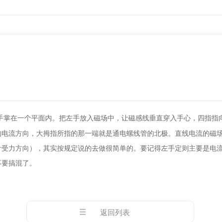
手掌在一个平面内
。
把左手放入磁场中
，
让磁感线垂直穿入手心
，
四指指
的电流方向
，
大拇指所指的那一端就是通电螺线管的北极
。
直线电流的磁
针受力方向），其实按规定说的去做很简单的
。
要记得左手定则主要是电
不要搞混了
。
返回列表