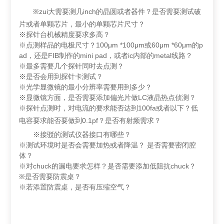
zui
inch
※
大需要测几
的晶圆或者器件？是否需要测试破
片或者单颗芯片，最小的单颗芯片尺寸？
※探针台机械精度要求多高？
100μm *100μm
60μm *60μm
p
※点测样品的电极尺寸？
或
的
ad
FIB
mini pad
ic
metal
，还是
制作的
，或者
内部的
线路？
※最多需要几个探针同时去点测？
※是否会用到探针卡测试？
※光学显微镜的最小分辨率需要用到多少？
LC
※显微镜方面，是否需要添加偏光片做
液晶热点侦测？
100fa
※探针点测时，对电流的要求
能
否达到
或者以下？低
0.1pf
电容要求
能
否要做到
？
是否有射频需求？
※接驳的测试仪器接口有哪些？
※测试环境时是否会需要加热或者降温？
是否需要密闭腔
体？
chuck
chuck
※对
的漏电要求怎样？是否需要添加低阻抗
？
※是否需要防震桌？
※若添置防震桌，是否有压缩空气？