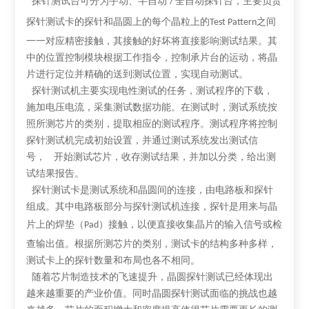
探针测试台可分为手动、半自动
全自动探针台，主要负责
/
探针测试卡的探针和晶圆上的每个晶粒上的
之间
Test Pattern
一一对应精密接触，其接触的好坏将直接影响测试结果。其
中的位置控制模块根据工作指令，控制承片台的运动，将晶
片进行定位并精确的送到测试位置，实现自动测试。
探针测试机主要实现电性测试的任务，测试程序的下载，
施加电压电流，采集测试数据功能。在测试时，测试系统按
照所测芯片的类别，提取相应的测试程序。测试程序将控制
探针测试机完成初始设置，并通过测试系统发出测试信
号，
开始测试芯片，收存测试结果，并加以分类，给出测
试结果报告。
探针测试卡是测试系统和晶圆间的连接，由电路板和探针
组成。其中电路板部分与探针测试机连接，探针是用来与晶
片上的焊垫（
）接触，以便直接收集晶片的输入信号或检
Pad
查输出值。根据所测芯片的类别，测试卡的结构多种多样，
测试卡上的探针数量和布局也各不相同。
随着芯片制造技术的飞速提升，晶圆探针测试已经体现出
越来越重要的产业价值。同时晶圆探针测试面临的挑战也越