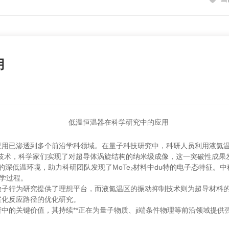
用
用已渗透到多个前沿学科领域。在量子科技研究中，科研人员利用液氦温区的
术，科学家们实现了对超导体涡旋结构的纳米级成像，这一突破性成果发表
K的深低温环境，助力科研团队发现了MoTe₂材料中du特的电子态特征。
力学过程。
子行为研究提供了理想平台，而液氮温区的振动抑制技术则为超导材料的
催化反应路径的优化研究。
中的关键价值，其持续**正在为量子物质、ji端条件物理等前沿领域提供