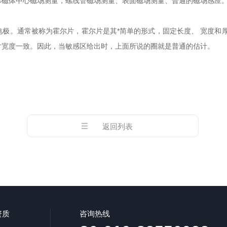
形磁体中心磁场测量，螺线管磁场测量、表面磁场测量、普通的磁场感应
极。通常被称为霍尔片，霍尔片是其*简单的形式，固定长度、 宽度和
片宽度一致。因此，当敏感区给出时，上面所说的圈就是普通的估计。
返回列表
资质
咨询热线