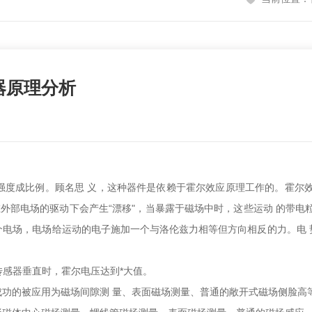
器原理分析
成比例。顾名思 义，这种器件是依赖于霍尔效应原理工作的。霍尔效
在外部电场的驱动下会产生“漂移"，当暴露于磁场中时，这些运动 的带电
个电场，电场给运动的电子施加一个与洛伦兹力相等但方向相反的力。电 
与霍尔传感器垂直时，霍尔电压达到*大值。
功的被应用为磁场间隙测 量、表面磁场测量、普通的敞开式磁场侧脸高