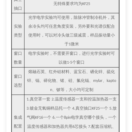
无特殊要求均为
KF25
抽口
光学电学实验均可使用，除脉冲管制冷机外，其
实验
余冷头均可任意角度安装，另外要和光谱仪配合
类型
使用时，可以对冷头做三级减震，样品振动量小
于
微米
1
窗口
电学实验时，不需要开窗口，进行光学实验时可
数量
以做
个窗口
1-5
熔融石英、红外硅材料、蓝宝石、硒化锌、硫化
窗口
锌、镉、碲化物、锗、硅、氟化镉、
、
mylar
kapto
选型
、铍等，大小均可定制
n
真空罩一套
温度传感器一支和控温加热器一支
1.
2.
镀金无氧铜样品托一个
真空抽口
一个
放
3.
4.
KF25
5.
集成
气阀
一个
一个
电学真空哪个接头，一个
KF16
6.
8pin
配置
温度传感器和加热器共用
芯接头
配套压缩机、
6
7.