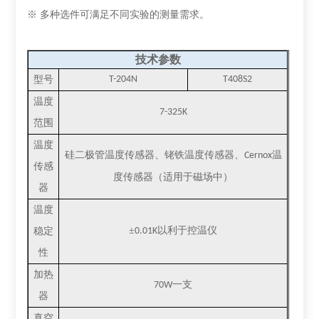
※ 多种选件可满足不同实验的测量需求。
技术参数
型号
T-204N
T408S2
温度
7-325K
范围
温度
硅二极管温度传感器、铑铁温度传感器、
温
Cernox
传感
度传感器（适用于磁场中）
器
温度
±
以利于控温仪
稳定
0.01K
性
加热
一支
70W
器
真空