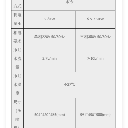
水冷
方式
耗电
2.6KW
6.5-7.2KW
量
/h
相电
单相
三相
220V 50/60Hz
380V 50/60Hz
要求
冷却
水流
2.7L/min
7-10L/min
量
冷却
℃
水温
4-27
度
尺寸
（压
504*430*485(mm)
591*450*588(mm)
缩
机）