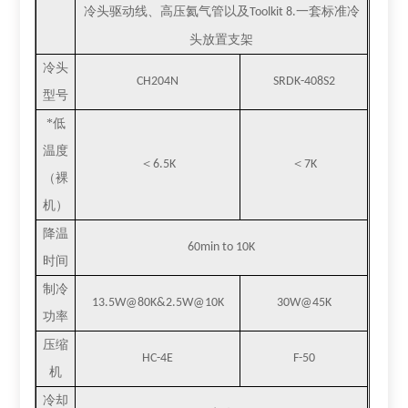
冷头驱动线、高压氦气管以及
一套标准冷
Toolkit 8.
头放置支架
冷头
CH204N
SRDK-408S2
型号
*低
温度
＜
＜
6.5K
7K
（裸
机）
降温
60min to 10K
时间
制冷
13.5W@80K&2.5W@10K
30W@45K
功率
压缩
HC-4E
F-50
机
冷却