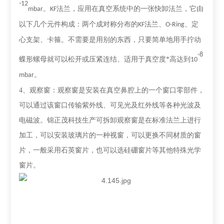
-12
。
法兰，应用在真空系统中的一张快卸法兰，它由
mbar
KF
以下几个元件构成：两个成对称分布的
法兰、
、定
KF
O-Ring
心支架、卡箍。不需要是用别的东西，只要简单地用手拧动
-8
蝶形螺母就可以松开或压紧连结、适用于真空度*高达到
10
。
mbar
4、
观察窗：观察窗是安装在真空鼻腔上的一个窗口零部件，
可以通过该窗口传输紫外线、可见光及红外线等各种光波及
电磁波。锦正茂科技生产可拆卸观察窗是在标准法兰上进行
加工，可以安装玻璃片的一种视窗，可以更换不同材质的窗
片，一般采用石英窗片，也可以选硅硼窗片等其他特殊光学
窗片。