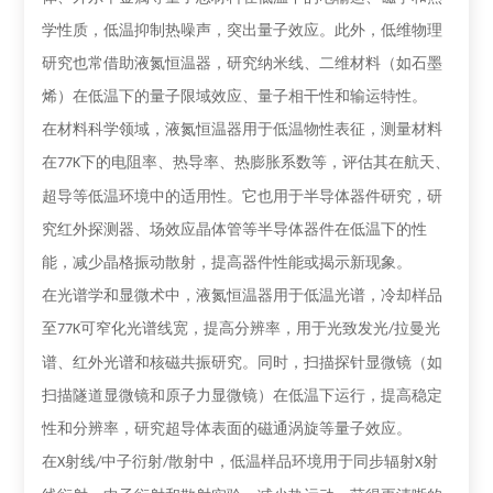
学性质，低温抑制热噪声，突出量子效应。此外，低维物理
研究也常借助液氮恒温器，研究纳米线、二维材料（如石墨
烯）在低温下的量子限域效应、量子相干性和输运特性。
在材料科学领域，液氮恒温器用于低温物性表征，测量材料
在
下的电阻率、热导率、热膨胀系数等，评估其在航天、
77K
超导等低温环境中的适用性。它也用于半导体器件研究，研
究红外探测器、场效应晶体管等半导体器件在低温下的性
能，减少晶格振动散射，提高器件性能或揭示新现象。
在光谱学和显微术中，液氮恒温器用于低温光谱，冷却样品
至
可窄化光谱线宽，提高分辨率，用于光致发光
拉曼光
77K
/
谱、红外光谱和核磁共振研究。同时，扫描探针显微镜（如
扫描隧道显微镜和原子力显微镜）在低温下运行，提高稳定
性和分辨率，研究超导体表面的磁通涡旋等量子效应。
在
射线
中子衍射
散射中，低温样品环境用于同步辐射
射
X
/
/
X