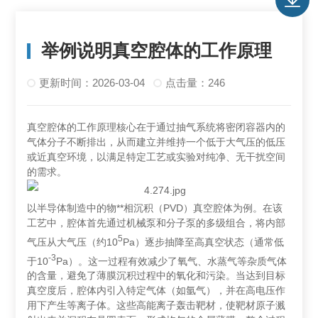
举例说明真空腔体的工作原理
更新时间：2026-03-04
点击量：246
真空腔体的工作原理核心在于通过抽气系统将密闭容器内的
气体分子不断排出，从而建立并维持一个低于大气压的低压
或近真空环境，以满足特定工艺或实验对纯净、无干扰空间
的需求。
以半导体制造中的‌物**相沉积（PVD）真空腔体‌为例。在该
工艺中，腔体首先通过机械泵和分子泵的多级组合，将内部
5
气压从大气压（约10
Pa）逐步抽降至高真空状态（通常低
-3
于10
Pa）。这一过程有效减少了氧气、水蒸气等杂质气体
的含量，避免了薄膜沉积过程中的氧化和污染。当达到目标
真空度后，腔体内引入特定气体（如氩气），并在高电压作
用下产生等离子体。这些高能离子轰击靶材，使靶材原子溅