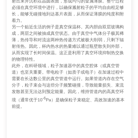
射出来并沉积在晶圆表面，形成均匀的金属薄膜。整个过程
必须在真空环境中进行，以确保溅射粒子的平均自由程足够
长，能够无碰撞地到达基片表面，从而保证薄膜的纯度和附
着力。
另一个贴近生活的例子是‌真空保温杯‌。其内胆由双层玻璃构
成，两层之间被抽成真空状态。由于真空中气体分子极其稀
薄，热传导和对流这两种热传递方式被极大削弱，只剩下辐
射传热。因此，杯内热水的热量难以通过瓶壁散失到外部，
从而实现了长时间保温。这正是利用了真空环境抑制热交换
的物理特性。
此外，在科研领域，‌粒子加速器‌中的真空腔体（或真空管
道）也至关重要。带电粒子（如质子或电子）在加速过程中
需要在长达数公里的真空管道中运行。如果管道内存在空气
分子，粒子束会与这些分子频繁碰撞，导致能量损失、束流
发散甚至无法达到预定能量。因此，维持管道内的高真空环
-6
境（通常优于10
Pa）是确保粒子束稳定、高效加速的基本
前提。