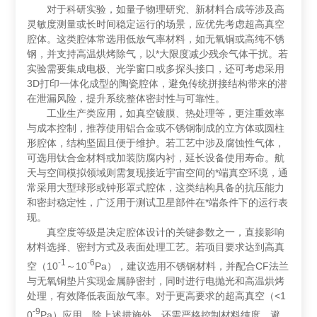
对于科研实验，如量子物理研究、新材料合成等涉及高
灵敏度测量或长时间稳定运行的场景，应优先考虑超高真空
腔体。这类腔体常选用低放气率材料，如无氧铜或高纯不锈
钢，并支持高温烘烤除气，以*大限度减少残余气体干扰。若
实验需要集成电极、光学窗口或多探头接口，还可考虑采用
3D打印一体化成型的陶瓷腔体，避免传统拼接结构带来的潜
在泄漏风险，提升系统整体密封性与可靠性。
工业生产类应用，如真空镀膜、热处理等，更注重效率
与成本控制，推荐使用铝合金或不锈钢制成的立方体或圆柱
形腔体，结构坚固且便于维护。若工艺中涉及腐蚀性气体，
可选用钛合金材料或加装防腐内衬，延长设备使用寿命。航
天与空间模拟领域则需复现接近宇宙空间的*端真空环境，通
常采用大型球形或钟形罩式腔体，这类结构具备的抗压能力
和密封稳定性，广泛用于测试卫星部件在*端条件下的运行表
现。
真空度等级是决定腔体设计的关键参数之一，直接影响
材料选择、密封方式及表面处理工艺。若项目要求达到高真
-1
-6
空（10
～10
Pa），建议选用不锈钢材料，并配合CF法兰
与无氧铜垫片实现金属静密封，同时进行电抛光和高温烘烤
处理，有效降低表面放气率。对于更高要求的超高真空（<1
-9
0
Pa）应用，除上述措施外，还需严格控制材料纯度，避