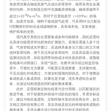
免使用含聚合物或高蒸气压成分的零部件，推荐采用全金属
密封结构，并在制造过程中实施氦质谱检漏，确保泄漏率不
-9
3
超过1×10
Pa·m
/s。而对于仅需低真空（>10²Pa）的场
景，如真空包装、物料干燥或脱气处理，可采用KF法兰配合
O型圈密封的铝合金或碳钢腔体，具有成本低、安装便捷、
维护简单的优势。
现代真空系统往往需要集成多种功能模块，因此还需结
合具体功能需求评估腔体的扩展能力。若项目需接入多个仪
器、气体管线或光学窗口，应选择具备多法兰接口的立方体
或钟形罩结构，便于灵活布设各类组件。涉及高温退火或低
温测试的应用，则应选用带加热或冷却夹套的腔体，或预留
热电偶与冷阱接口，实现**温控。在教学演示或过程监控场
景中，可视性尤为重要，可配置石英观察窗，支持紫外线、
可见光或红外线透过，方便实时观测内部状态。对于便携设
备或机器人集成系统，轻量化是关键，优先考虑铝合金腔
体，在保证结构强度的同时减轻整体重量。
此外，还需权衡定制化程度与交付周期，以匹配项目的
推进节奏。对于探索性科研或中试阶段的项目，常需非标设
计，建议与响应速度快、定制经验丰富的供应商合作，如北
京锦正茂科技有限公司，其在高校及前沿科研领域有成熟的
服务体系，支持从概念设计到快速交付的全流程协作。