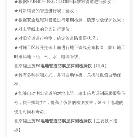
★根据SYJN4029-88和GJJ33089标准对管道进行验收；
★对新铺设的管道进行竣工验收；
★根据安全规程对管道进行定期检测，确定阴极保护效果；
★对主管线上的分支进行定位；
★对旧管道进行检测，确定管道防腐层状况；
★对施工区段开挖破土前进行地下管线分布检查，防止施工
时破坏地下油、气、水、电等管线。
北京锦正茂
F0
埋地管道防腐层探测检漏仪
【特点】
★具有多种探测方式，并可自动转换，关机时数值自动保
存。
★能够自动测出管道的对地电阻，输出信号调制高频报警信
号，抗干扰能力*，提高了仪器的检测效果，延长了电池的
使用时间和寿命。
北京锦正茂
F0
埋地管道防腐层探测检漏仪
【主要技术指
标】