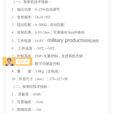
（一） 发射机技术指标：
1．输出功率：0~25W自动调节
2．发射频率：1K±0.1HZ
3．阻抗匹配：0~500Ω，自动匹配
4．发射距离：0.03~5km，可逐级向5km外移动
military products
5．工作电源：14.8V
锂电池组
6．.工作温度：-10℃~+50℃
7．控制系统：DSP+矢量控制，支持系统升级
8．调节系统：数字式键盘控制
9．重 量：3.0Kg（含电池）
10．外形尺寸（mm）：276×227×98
（二）探测仪技术指标：
1． 灵敏度：-65db
2．位置偏差：≤5cm
3．探测深度：≤5m