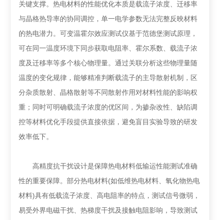
关键支撑。热电材料的性能优化本质是载流子浓度、迁移率
与晶格热导率的协同调控，单一电学参数无法完整反映材料
的热电潜力。可变温霍尔效应测试仪基于范德堡测试原理，
可在同一温度环境下同步获取电阻率、霍尔系数、载流子浓
度及迁移率等多个核心物理量。通过关联分析这些物理量随
温度的变化规律，能够精准判断载流子的主导散射机制，区
分杂质散射、晶格散射等不同散射作用对材料性能的影响权
重；同时可明确载流子浓度的优区间，为掺杂改性、缺陷调
控等材料优化手段提供直接依据，避免盲目实验导致的研发
效率低下。
高精度抗干扰设计是保障热电材料低输运性能测试准确
性的重要保障。部分热电材料(如低维热电材料、氧化物热电
材料)具有低载流子浓度、高电阻率的特点，测试信号微弱，
易受外界电磁干扰、热梯度干扰及接触电阻影响，导致测试