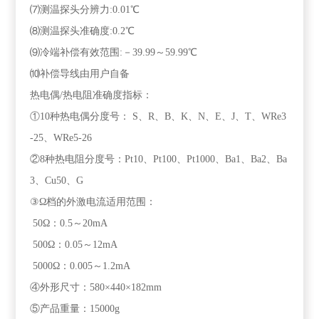
⑺测温探头分辨力:0.01℃
⑻测温探头准确度:0.2℃
⑼冷端补偿有效范围:－39.99～59.99℃
⑽补偿导线由用户自备
热电偶/热电阻准确度指标：
①10种热电偶分度号： S、R、B、K、N、E、J、T、WRe3
-25、WRe5-26
②8种热电阻分度号：Pt10、Pt100、Pt1000、Ba1、Ba2、Ba
3、Cu50、G
③Ω档的外激电流适用范围：
50Ω：0.5～20mA
500Ω：0.05～12mA
5000Ω：0.005～1.2mA
④外形尺寸：580×440×182mm
⑤产品重量：15000g