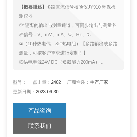
【概要描述】
多路直流信号校验仪JY910 环保检
测仪器
①*隔离的输出与测量通道，可同步输出与测量各
种信号：V、mV、mA、Ω、Hz、℃
②（10种热电偶、8种热电阻）【多路输出或多路
测量，可按客户需求进行定制！】
③供电电源24V DC（负载能力200mA）
④选配“二次仪表检定软件"（免费升级）
⑤免费提供“通信协议"（RS232/USB端口）
型号：
点击量：
2402
厂商性质：
生产厂家
更新日期：
2023-06-30
产品咨询
联系我们