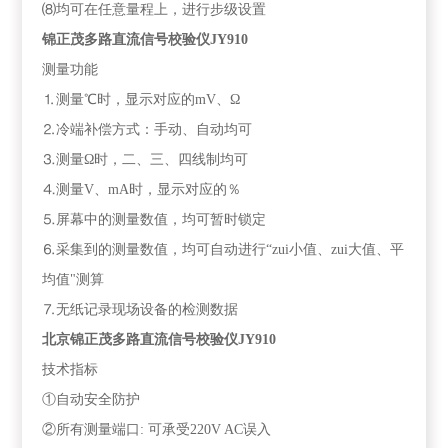
⑻均可在任意量程上，进行步级设置
锦正茂多路直流信号校验仪JY910
测量功能
⒈测量℃时，显示对应的mV、Ω
⒉冷端补偿方式：手动、自动均可
⒊测量Ω时，二、三、四线制均可
⒋测量V、mA时，显示对应的％
⒌屏幕中的测量数值，均可暂时锁定
⒍采集到的测量数值，均可自动进行“zui小值、zui大值、平
均值"测算
⒎无纸记录现场设备的检测数据
北京锦正茂多路直流信号校验仪JY910
技术指标
①自动安全防护
②所有测量端口: 可承受220V AC误入