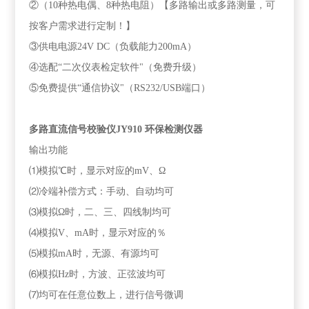
②（10种热电偶、8种热电阻）【多路输出或多路测量，可
按客户需求进行定制！】
③供电电源24V DC（负载能力200mA）
④选配“二次仪表检定软件"（免费升级）
⑤免费提供“通信协议"（RS232/USB端口）
多路直流信号校验仪JY910 环保检测仪器
输出功能
⑴模拟℃时，显示对应的mV、Ω
⑵冷端补偿方式：手动、自动均可
⑶模拟Ω时，二、三、四线制均可
⑷模拟V、mA时，显示对应的％
⑸模拟mA时，无源、有源均可
⑹模拟Hz时，方波、正弦波均可
⑺均可在任意位数上，进行信号微调