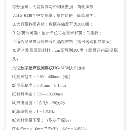
存数据量，无需保存每个测量数据，
简化操作;
⒎
HG-6130
全中文菜单，操作简便，简单易学；
⒏大容量数据存储：数据存储量可达
2000
组；
⒐公
/
英制可选：显示单位可在毫米和英寸间选择；
⒑适合测量灰口铸铁等粗晶粒材料（需另选购粗晶探头）
⒒适合测量高温材料，zui高可到
300
度（需另选购高温探
头）
大理
数字超声波测厚仪
HG-6130
技术指标：
⑴测量范围：
0.65
～
400mm
（钢）
⑵显示精度：
0.01mm
、
0.1mm
⑶材料声速：
508
～
18699m/s
⑷扫描速度：
2
次
/
秒～
20
次
/
秒
⑸频率带宽：
1
～
10MHz
⑹管材测量下限：（取决于探头）
⑺Φ
15mm
×
1.0mm(7.5MHz
，Φ
6mm
的探头
)