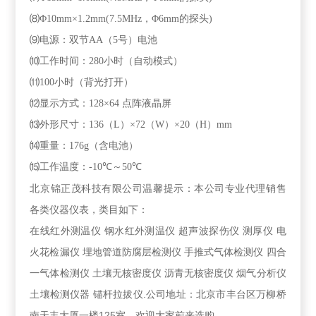
⑻Φ
10mm
×
1.2mm(7.5MHz
，Φ
6mm
的探头
)
⑼电源：双节
AA
（
5
号）电池
⑽工作时间：
280
小时（自动模式）
⑾
100
小时（背光打开）
⑿显示方式：
128
×
64
点阵液晶屏
⒀外形尺寸：
136
（
L
）×
72
（
W
）×
20
（
H
）
mm
⒁重量：
176g
（含电池）
⒂工作温度：
-10
℃～
50
℃
北京锦正茂科技有限公司温馨提示：本公司专业代理销售
各类仪器仪表，类目如下：
在线红外测温仪 钢水红外测温仪 超声波探伤仪 测厚仪 电
火花检漏仪 埋地管道防腐层检测仪 手推式气体检测仪 四合
一气体检测仪 土壤无核密度仪 沥青无核密度仪 烟气分析仪
土壤检测仪器 锚杆拉拔仪.公司地址：北京市丰台区万柳桥
南天丰大厦一楼125室，欢迎大家前来选购。