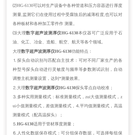
⑵
HG-6130
可以对生产设备中各种管道和压力容器进行厚度
测量
,
监测它们在使用过程中受腐蚀后的减薄程度
,
也可以对
各种板材和各种加工零件作 测量。
大理
⑶
数字超声波测厚仪
HG-6130
本仪器可广泛应用于石
油、化工、冶金、造船、航空、航天等各个领域。
大理
数字超声波测厚仪
HG-6130
功能特点：
⒈探头自动识别与匹配自主技术：可对不同厂家生产的各
种型号探头自动进行灵敏度与频率等参数测试识别，自动
调整主机测量设置，达到*测量效果。
大理
⒉
数字超声波测厚仪
HG-6130
探头零点自动校准；
⒊多种实用测量模式：标准测量模式，zui大值测量模式，z
ui小值测量模式，差值测量模式，⒋平均值测量模式，高温
测量模式（配高温探头）；
⒌
HG-6130
适用于管材厚度测量；
⒍人性化数据保存模式：可分组保存数据，可选择每组保