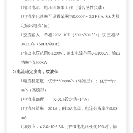
l
输出电流、电压四象限工作（适合感性负载）
l
电流变化速率可设置范围为
～
为额
0.0007
0.3 F.S./s
(F.S.
定输出电流
值）
*
l
交流输入，单相
±
（
）或 三相
220V
10%
50Hz/60H**z
38
±
（
）
0V
10%
50Hz/60Hz
l
输出电压范围
±
，输出电流范围
±
，输出
0-
200V
0-
1000A
功率
值
*
200KW
电流稳定度高，纹波低
2)
l
电流稳定度：优于
（标准型）；
优于
±50ppm/h
±5pp
（高稳型）
m/h
l
电流准确度：
（
设定值
）
±
0.01%
+1mA
l
电流分辨率：
，例
电源，电流分辨率为
20 bit
15A
0.03
mA
l
源效应：
（在供电电压变化
时，输
≤ 2.0×10-5 F.S.
10%