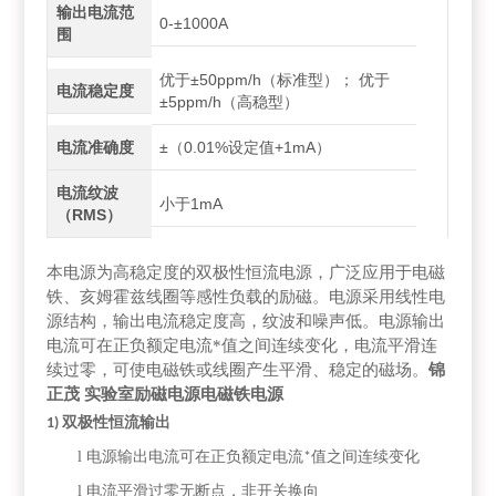
输出电流范
0-±1000A
围
优于±50ppm/h（标准型）； 优于
电流稳定度
±5ppm/h（高稳型）
电流准确度
±（0.01%设定值+1mA）
电流纹波
小于1mA
（RMS）
本电源为高稳定度的双极性恒流电源，
广泛应用于电磁
铁、亥姆霍兹线圈等感性负载的励磁。
电源采用线性电
源结构，输出电流稳定度
高，纹波和噪声低。电源输出
电流可在正负额定电流
*
值之间连续变化，电流平滑连
续过零，可使电磁铁或线圈产生平滑、稳定的磁场。
锦
正茂 实验室励磁电源电磁铁电源
双极性恒流输出
1)
l
电源输出电流可在正负额定电流
值之间连续变化
*
l
电流平滑过零无断点，非开关换向