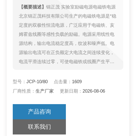
【概要描述】
锦正茂 实验室励磁电源电磁铁电源
北京锦正茂科技有限公司生产的电磁铁电源是*稳
定度的双极性恒流电源，广泛应用于电磁铁、亥
姆霍兹线圈等感性负载的励磁。电源采用线性电
源结构，输出电流稳定度高，纹波和噪声低。电
源输出电流可在正负额定大电流之间连续变化，
电流平滑连续过零，可使电磁铁或线圈产生平
滑、稳定的磁场。
配合本公司的高精度高斯计和探头（选件），电
型号：
JCP-10/80
点击量：
1609
源可工作于磁场模式。
厂商性质：
生产厂家
更新日期：
2026-08-06
产品咨询
联系我们