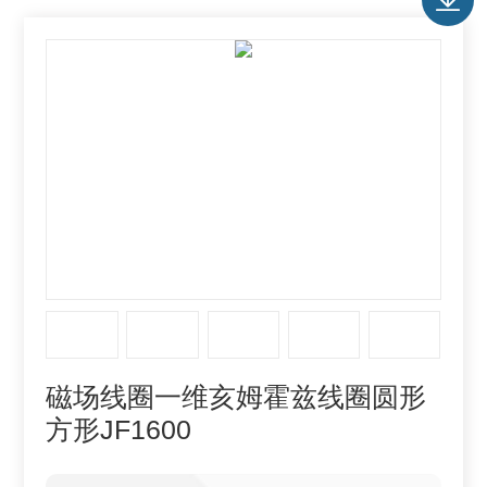
磁场线圈一维亥姆霍兹线圈圆形
方形JF1600