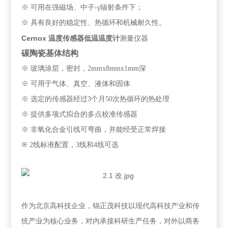
※
可用在强磁场、中子
-
γ辐射条件下
；
※
具有良好的稳定性、热循环和机械耐久性。
Cernox 温度传感器低温温度计
测量仪器
碳陶瓷基体结构
※
玻璃涂层，密封，
2mmx8mmx1mm
深
※
可用于气体、真空、液体和固体
※
选定的传感器经过
3
个月
50
次热循环的热处理
※
提供多项式拟合的
多
点校准传感器
※
非氧化合金引线可弯曲，并能经受正常焊接
※
2
线标准配置，
3
线和
4
线可选
作为北京高科技企业，锦正茂科技以现代高科技产业和传
统产业为核心业务，对内承接科研生产任务，对外以商务