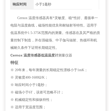
响应时间
小于1毫秒
Cernox
温度
传感器
具有*灵敏度、稳*性好、
遵循单一
电阻与温度曲线，
磁场性能优良和耐辐射等特性。
适用于
低温系统中
1.5-375K
范围内的测量。传感器在及其严格的质
量控制下制造，并在强磁场、中子伽马辐射、热循环和机
械耐久条件下证明长期稳定性。
Cernox 温度传感器低温温度计
测量仪器
特征
※
20
年来，每年测量的长期稳定性漂移小于
1mK
；
※
灵敏度
400-1600
Ω
/K
；
※
响应时间
小于
1
毫秒；
※
磁场小于
6T
，误差可忽略不计
；
※
机械稳定性和操纵特性
；
※
适用于宽温度范围
；