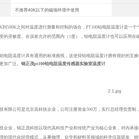
不推荐40K以下的磁场环境中使用
K
到
500K
之间对温度进行测量和控制的场合，
PT100
铂电阻温度计是一个
变的灵敏度。在误差允许的范围内（
1
度），铂电阻温度计也可以应用在
铂电阻温度计具有通用的标准曲线，这使得铂电阻温度计拥有很好的互换
更加广泛。
锦正茂pt100铂电阻温度传感器实验室温度计
技有限公司是北京高科技企业，公司注册资金
500
万，实行总经理负责制
技企业，锦正茂科技以现代高科技产业和传统产业为核心业务，对内承接
理的现代化经营模式，从事物理、化学和材料等领域的科学仪器研发、销