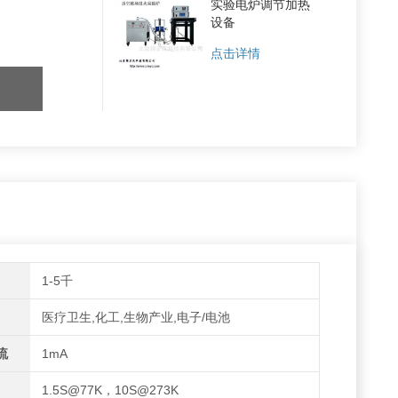
实验电炉调节加热
设备
点击详情
1-5千
医疗卫生,化工,生物产业,电子/电池
流
1mA
1.5S@77K，10S@273K