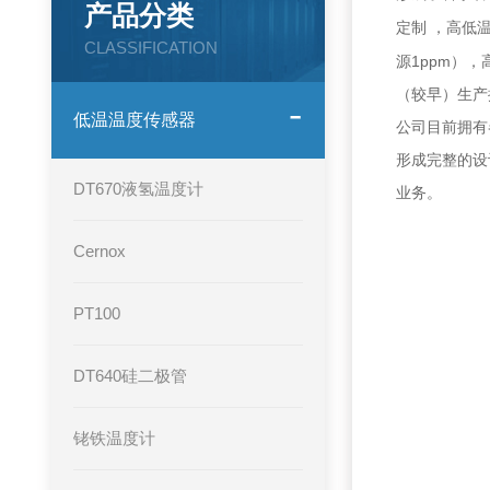
产品分类
定制
，高低
CLASSIFICATION
1ppm
源
），
（较早）生产
低温温度传感器
公司目前拥有
形成完整的设
DT670液氢温度计
业务。
Cernox
PT100
DT640硅二极管
铑铁温度计