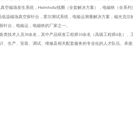
Helmholtz
温真空磁场发生系统，
线圈（全套解决方案），电磁铁（全系列
高低温磁场真空探针台，霍尔测试系统，电输运测量解决方案，磁光克尔
探针台，电输运，电磁铁的厂家之一。
各类技术人员
30
余名，其中产品研发工程师
10
余名（高级工程师
4
名）、
计、生产、安装、调试、维修及相关配套服务的专业化的人才队伍。承接