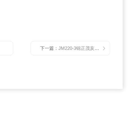
下一篇：
JM220-3锦正茂亥姆霍兹线圈实验室小型三维磁力线圈