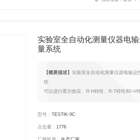
实验室全自动化测量仪器电输
量系统
【概要描述】
实验室全自动化测量仪器电输运
统
可以进行霍尔效应、R-H特性、R-T特性和I-V
量，可得出参数：方块电阻、电阻率、霍尔系
移率、载流子浓度和导电类型
型号：
TESTIK-9C
点击量：
1776
厂商性质：
生产厂家