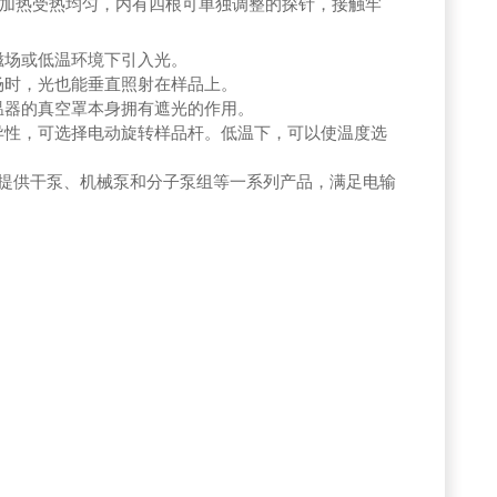
辐射加热受热均匀，内有四根可单独调整的探针，接触牢
磁场或低温环境下引入光。
场时，光也能垂直照射在样品上。
温器的真空罩本身拥有遮光的作用。
异性，可选择电动旋转样品杆。低温下，可以使温度选
茂提供干泵、机械泵和分子泵组等一系列产品，满足电输