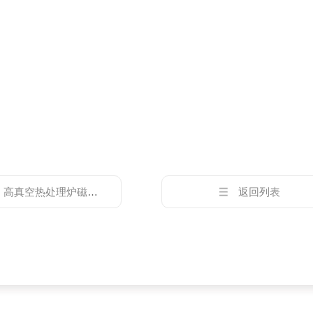
：
高真空热处理炉磁场高温退火炉 实验电炉
返回列表