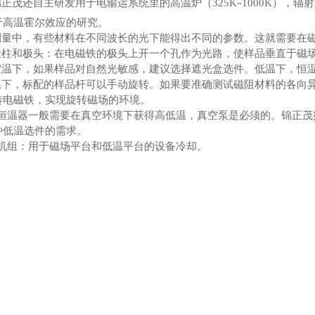
锦正茂还自主研发用于电输运系统里的高温炉（325K
1000K），
~
于高温霍尔效应的研究。
运测量中，有些材料在不同波长的光下能得出不同的参数。这就需要在
的极柱和极头：在电磁铁的极头上开一个孔作为光路，使样品垂直于磁
：室温下，如果样品对自然光敏感，建议选择遮光盒选件。低温下，恒
温下，标配的样品杆可以手动旋转。如果要
准确
测试磁阻材料的各向
转电磁铁，实现旋转磁场的环境。
泵：恒温器一般需要在真空环境下获得高低温，真空泵是必须的。锦正
种低温选件的需求。
冷机组：用于磁场平台和低温平台的设备冷却。