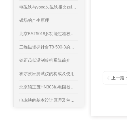
电磁铁与yong久磁铁相比zui大的优点是什么
磁场的产生原理
北京BST9018多功能过程校验仪
三维磁场探针台T8-500-3的技术指标
锦正茂低温制冷机系统简介
霍尔效应测试仪的构成及使用
上一篇
北京锦正茂HN303热电阻校验仪操作方法指导
电磁铁的基本设计原理及主要用途