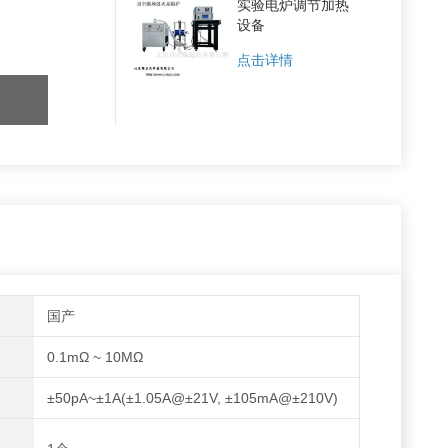
实验电炉调节加热
设备
点击详情
国产
0.1mΩ ~ 10MΩ
±50pA~±1A(±1.05A@±21V, ±105mA@±210V)