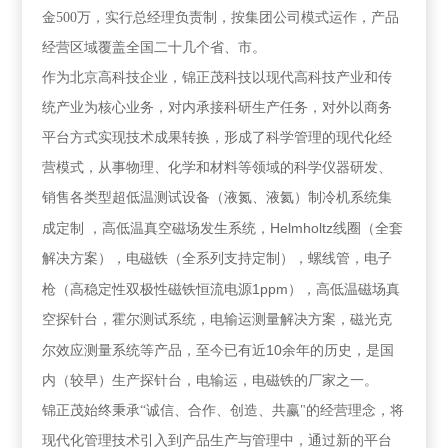
金
500
万，实行总经理负责制，按集团公司模式运作，产品
经营区域覆盖全国二十几个省、市。
作为北京高科技企业，锦正茂科技以现代高科技产业和传
统产业为核心业务，对内承接科研生产任务，对外以商务
平台方式实现技术成果转换，形成了科学管理的现代化经
营模式，从事物理、化学和材料等领域的科学仪器研发、
销售各类型超低温测试设备（液氮、液氦）制冷机系统集
Helmholtz
成定制
，高低温真空磁场发生系统，
线圈（全套
解决方案），电磁铁（全系列支持定制），螺线管，电子
1ppm
枪（高稳定性双极性磁铁恒流电源
），高低温磁场真
空探针台，霍尔测试系统，电输运测量解决方案，磁光克
10
尔效应测量系统等产品，至今已有近
余年的历史，是国
内（较早）生产探针台，电输运，电磁铁的厂家之一。
锦正茂始终秉承“诚信、合作、创造、共赢"的经营理念，将
现代化管理技术引入到产品生产与管理中，通过新的平台