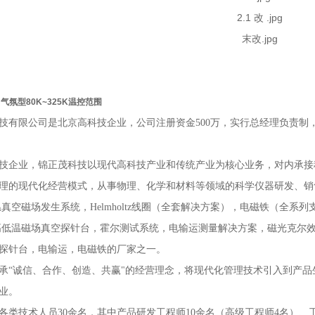
气氛型80K~325K温控范围
技有限公司是北京高科技企业，公司注册资金
500
万，实行总经理负责制
技企业，锦正茂科技以现代高科技产业和传统产业为核心业务，对内承接
理的现代化经营模式，从事物理、化学和材料等领域的科学仪器研发、销
温真空磁场发生系统，
Helmholtz
线圈（全套解决方案），电磁铁（全系列
高低温磁场真空探针台，霍尔测试系统，电输运测量解决方案，磁光克尔
探针台，电输运，电磁铁的厂家之一。
承
“诚信、合作、创造、共赢"的经营理念，将现代化管理技术引入到产
业。
各类技术人员
30
余名，其中产品研发工程师
10
余名（高级工程师
4
名）、