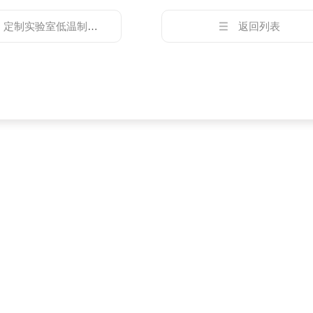
：
定制实验室低温制冷设备-气氛型液氮恒温器
返回列表