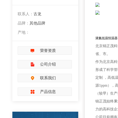
联系人：
古龙
品牌：
其他品牌
产地：
液氮低温恒温器 
北京锦正茂科
荣誉资质
省、市。
作为北京高科
公司介绍
形成了科学管
联系我们
定制
，高低
源
1ppm
），
产品信息
（较早）生产
锦正茂始终秉
力的高科技企
公司目前拥有