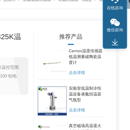
在线咨询
微信咨询
25K温
推荐产品
Cernox温度传感器
低温测量碳陶瓷温
度计
5K温控范围
点击详情
00 铂电
实验室低温制冷恒
温设备液氮恒温器
气氛型
点击详情
真空磁场高温退火