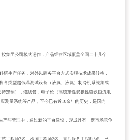
，按集团公司模式运作，产品经营区域覆盖全国二十几个
科研生产任务，对外以商务平台方式实现技术成果转换，
售各类型超低温测试设备（液氮、液氦）制冷机系统集成
支持定制），螺线管，电子枪（高稳定性双极性磁铁恒流电
效应测量系统等产品，至今已有近
10
余年的历史，是国内
品生产与管理中，通过新的平台建设，形成具有一定市场竞争
工艺工程师
3
名、检测工程师
2
名，售后服务工程师
3
名。已