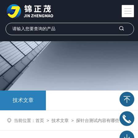
技术文章
当前位置：
首页
>
技术文章
>
探针台测试内容有哪些