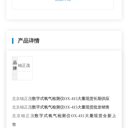
产品详情
品
锦正茂
牌
北京锦正茂
数字式氧气检测仪
OX-415
大量现货长期供应
北京锦正茂
数字式氧气检测仪
OX-415
大量现货批发销售
北京锦正茂
数字式氧气检测仪
OX-415
大量现货全新上
市