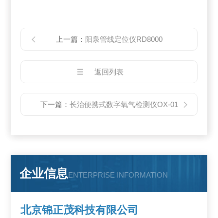
上一篇：
阳泉管线定位仪RD8000
返回列表
下一篇：
长治便携式数字氧气检测仪OX-01
企业信息
ENTERPRISE INFORMATION
北京锦正茂科技有限公司