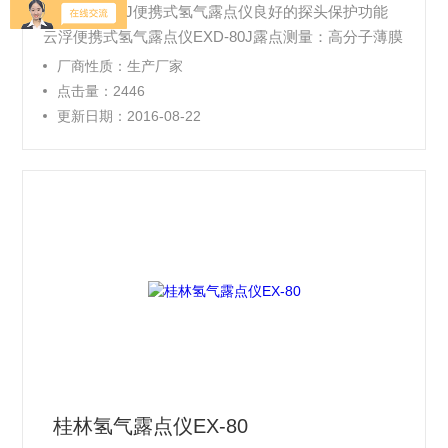
云浮EXD-80J便携式氢气露点仪良好的探头保护功能
云浮便携式氢气露点仪EXD-80J露点测量：高分子薄膜
型，量程：-80℃～+20℃或-60℃～+60℃，自动换算
厂商性质：生产厂家
成ppmv（μl/l）
点击量：2446
更新日期：2016-08-22
桂林氢气露点仪EX-80