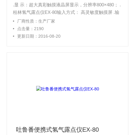
.显 示：超大真彩触摸液晶屏显示，分辨率800×480； .
桂林氢气露点仪EX-80输入方式： 高灵敏度触摸屏 .输
出接口： USB及RS232C； .存储方式： 具有1万条数
厂商性质：生产厂家
据的存储容量，具有分时自动存储功能，亦可手动存储
点击量：2190
当前测试数据 .体积重量：360×260×130（mm），3.5
更新日期：2016-08-20
kg
吐鲁番便携式氢气露点仪EX-80