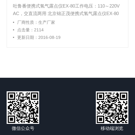
吐鲁番便携式氢气露点仪EX-80工作电压：110～220V
AC，交直流两用 北京锦正茂便携式氢气露点仪EX-80
防护等级：IP65（NEMA4） 北京锦正茂便携式氢气露
厂商性质：生产厂家
点仪EX-80储存温度等级：-40～+70℃ 北京锦正茂便携
点击量：2114
式氢气露点仪EX-80输出接口：USB1.1规范
更新日期：2016-08-19
微信公众号
移动端浏览