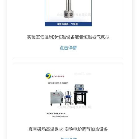
实验室低温制冷恒温设备液氮恒温器气氛型
点击详情
真空磁场高温退火 实验电炉调节加热设备