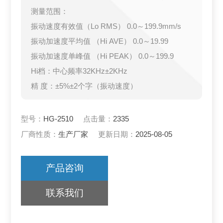
测量范围：
振动速度有效值（Lo RMS） 0.0～199.9mm/s
振动加速度平均值 （Hi AVE） 0.0～19.99
振动加速度单峰值 （Hi PEAK） 0.0～199.9
Hi档：中心频率32KHz±2KHz
精 度：±5%±2个字（振动速度）
型号：
HG-2510
点击量：
2335
厂商性质：
生产厂家
更新日期：
2025-08-05
产品咨询
联系我们