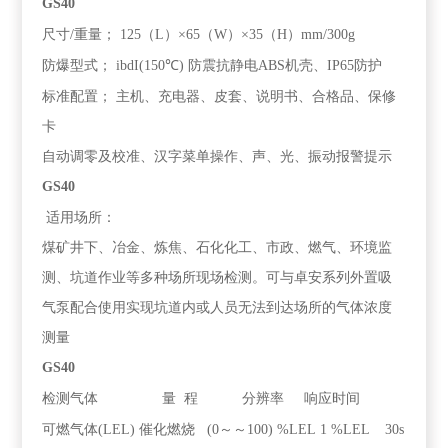
GS40
尺寸/重量；
125（L）×65（W）×35（H）mm/300g
防爆型式；
ibdI(150℃) 防震抗静电ABS机壳、IP65防护
标准配置；
主机、充电器、皮套、说明书、合格品、保修
卡
自动调零及校准、汉字菜单操作、声、光、振动报警提示
GS40
适用场所：
煤矿井下、冶金、炼焦、石化化工、市政、燃气、环境监
测、坑道作业等多种场所现场检测。可与卓安系列外置吸
气泵配合使用实现坑道内或人员无法到达场所的气体浓度
测量
GS40
检测气体
量 程
分辨率 响应时间
可燃气体(LEL)
催化燃烧 (0～～100) %LEL
1 %LEL
30s