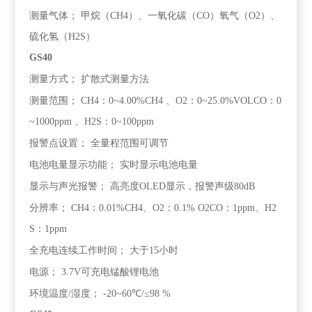
测量气体；
甲烷（CH4）、一氧化碳（CO）氧气（O2）、
硫化氢（H2S）
GS40
测量方式；
扩散式测量方法
测量范围；
CH4：0~4.00%CH4 、O2：0~25.0%VOLCO：0
~1000ppm 、H2S：0~100ppm
报警点设置；
全量程范围可调节
电池电量显示功能；
实时显示电池电量
显示与声光报警；
高亮度OLED显示，报警声级80dB
分辨率；
CH4：0.01%CH4、O2：0.1% O2CO：1ppm、H2
S：1ppm
全充电连续工作时间；
大于15小时
电源；
3.7V可充电锰酸锂电池
环境温度/湿度；
-20~60℃/≤98 %