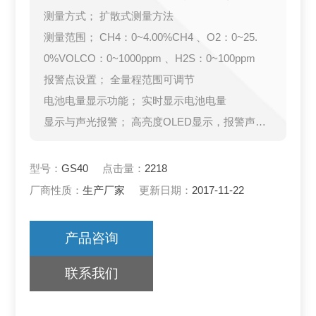
测量方式； 扩散式测量方法
测量范围； CH4：0~4.00%CH4 、O2：0~25.
0%VOLCO：0~1000ppm 、H2S：0~100ppm
报警点设置； 全量程范围可调节
电池电量显示功能； 实时显示电池电量
显示与声光报警； 高亮度OLED显示，报警声级8
0dB
分辨率； CH4：0.01%CH4、O2：0.1% O2C
型号：
GS40
点击量：
2218
O：1ppm、H2S：1p
厂商性质：
生产厂家
更新日期：
2017-11-22
产品咨询
联系我们