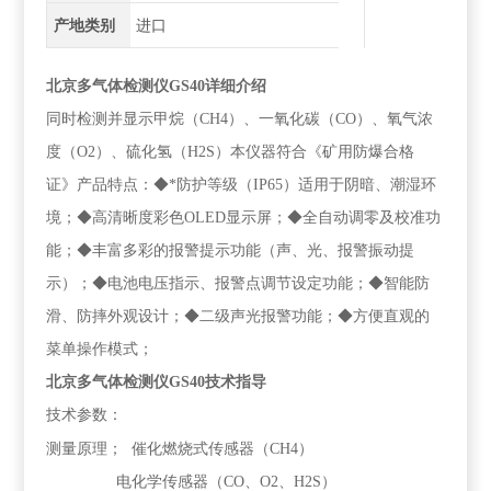
产地类别
进口
北京多气体检测仪GS40详细介绍
同时检测并显示甲烷（CH4）、一氧化碳（CO）、氧气浓
度（O2）、硫化氢（H2S）本仪器符合《矿用防爆合格
证》产品特点：◆*防护等级（IP65）适用于阴暗、潮湿环
境；◆高清晰度彩色OLED显示屏；◆全自动调零及校准功
能；◆丰富多彩的报警提示功能（声、光、报警振动提
示）；◆电池电压指示、报警点调节设定功能；◆智能防
滑、防摔外观设计；◆二级声光报警功能；◆方便直观的
菜单操作模式；
北京多气体检测仪GS40技术指导
技术参数：
测量原理；
催化燃烧式传感器（CH4）
电化学传感器（CO、O2、H2S）