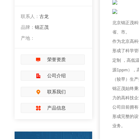
联系人：
古龙
北京锦正茂科
品牌：
锦正茂
省、市。
产地：
作为北京高科
形成了科学管
荣誉资质
定制
，高低
1ppm
源
），
公司介绍
（较早）生产
锦正茂始终秉
联系我们
力的高科技企
公司目前拥有
产品信息
形成完整的设
业务。