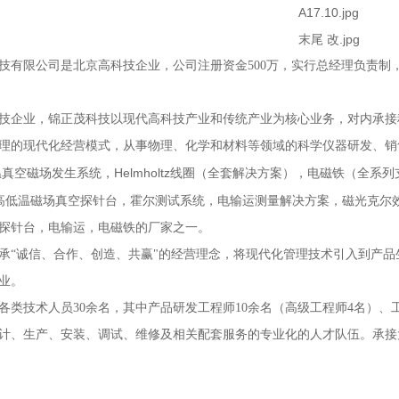
技有限公司是北京高科技企业，公司注册资金
500
万，实行总经理负责制
技企业，锦正茂科技以现代高科技产业和传统产业为核心业务，对内承接
理的现代化经营模式，从事物理、化学和材料等领域的科学仪器研发、销
Helmholtz
温真空磁场发生系统，
线圈（全套解决方案），电磁铁（全系列
高低温磁场真空探针台，霍尔测试系统，电输运测量解决方案，磁光克尔
探针台，电输运，电磁铁的厂家之一。
承“诚信、合作、创造、共赢"的经营理念，将现代化管理技术引入到产
业。
各类技术人员
30
余名，其中产品研发工程师
10
余名（高级工程师
4
名）、
计、生产、安装、调试、维修及相关配套服务的专业化的人才队伍。承接