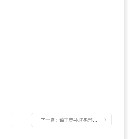
下一篇：
锦正茂4K闭循环低温恒温器液氦杜瓦