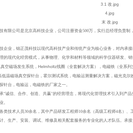
技有限公司是北京高科技企业，公司注册资金
500
万，实行总经理负责制
技企业，锦正茂科技以现代高科技产业和传统产业为核心业务，对内承接
理的现代化经营模式，从事物理、化学和材料等领域的科学仪器研发、销
Helmholtz
温真空磁场发生系统，
线圈（全套解决方案），电磁铁（全系列
高低温磁场真空探针台，霍尔测试系统，电输运测量解决方案，磁光克尔
探针台，电输运，电磁铁的厂家之一。
承“诚信、合作、创造、共赢"的经营理念，将现代化管理技术引入到产
业。
各类技术人员
30
余名，其中产品研发工程师
10
余名（高级工程师
4
名）、
计、生产、安装、调试、维修及相关配套服务的专业化的人才队伍。承接