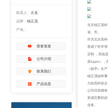
联系人：
古龙
品牌：
锦正茂
北京锦正茂科
产地：
省、市。
作为北京高科
荣誉资质
形成了科学管
定制
，高低
公司介绍
1ppm
源
），
（较早）生产
联系我们
锦正茂始终秉
力的高科技企
产品信息
公司目前拥有
形成完整的设
业务。