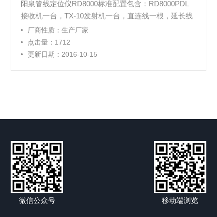
阳泉管线定位仪RD8000标准配置包含：RD8000PDL
接收机一台，TX-10发射机一台，直连线一根，延长线
一根，地钎一个，原装仪器包一个，英文说明书一份。
厂商性质：生产厂家
点击量：1712
更新日期：2016-10-15
微信公众号
移动端浏览