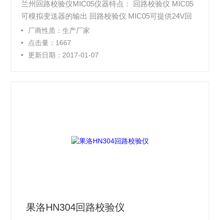
兰州回路校验仪MIC05仪器特点： 回路校验仪 MIC05
可模拟变送器的输出 回路校验仪 MIC05可提供24V回
路电源 回路校验仪 MIC05提供24V回路电压并同时测
厂商性质：生产厂家
量电流 回路校验仪 MIC05可进行开关的通和断测量 回
点击量：1667
路校验仪 MIC05可进行步进和零、满点的快速操作
更新日期：2017-01-07
果洛HN304回路校验仪