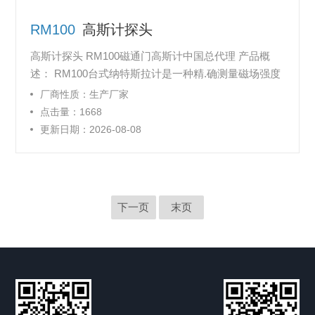
RM100
高斯计探头
高斯计探头 RM100磁通门高斯计中国总代理 产品概
述： RM100台式纳特斯拉计是一种精.确测量磁场强度
的仪器，可测磁场范围为从0.1nT到100,000nT （1μG
厂商性质：生产厂家
—1G ），非常适合应用于很多测量场合：
点击量：1668
更新日期：2026-08-08
下一页
末页