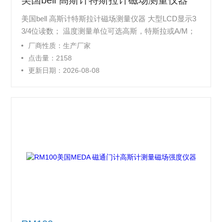
美国bell 高斯计特斯拉计磁场测量仪器
美国bell 高斯计特斯拉计磁场测量仪器 大型LCD显示3
3/4位读数； 温度测量单位可选高斯，特斯拉或A/M；
峰值保持极大值极小值保持； 温度补偿探头内置充电
厂商性质：生产厂家
电池； 自动量程自动零点/自动校验； RS-232接口兼
点击量：2158
容其它型号探头(用探头适配器)； 校正的模拟量输出通
更新日期：2026-08-08
过CE认证。