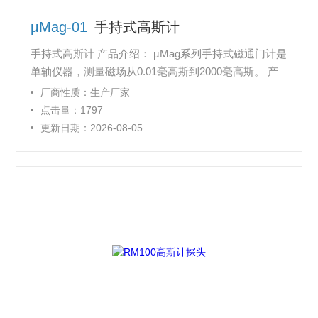
μMag-01
手持式高斯计
手持式高斯计 产品介绍： µMag系列手持式磁通门计是
单轴仪器，测量磁场从0.01毫高斯到2000毫高斯。 产
品类型： µMag-01带纵向磁通门探头，测量磁场分量
厂商性质：生产厂家
是沿长度方向的 µMag-02带横向磁通门探头，测量磁
点击量：1797
场分量是穿过宽度方向的 μMag-01N/02N，抵消环境磁
更新日期：2026-08-05
场和测量环境磁场