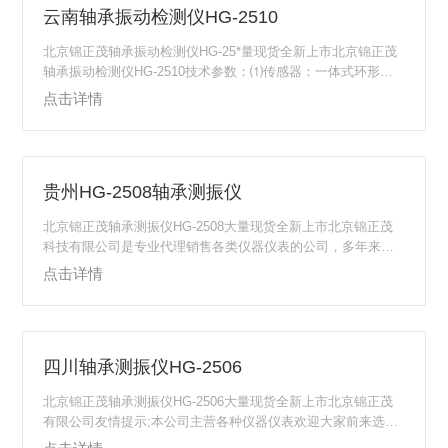
云南轴承振动检测仪HG-2510
北京锦正茂轴承振动检测仪HG-25*量现货全新上市北京锦正茂
轴承振动检测仪HG-2510技术参数：⑴传感器：一体式环形剪
切型加速度传感器⑵分体式电荷放大器内置剪切型加速度传感
点击详情
器⑶测量范围：加速度0.1～199.9m/s2(单峰值)（5或10～1KH
z；1K～15KHz）⑷速度0.1～199.9mm/s(有效值)（5或10～1K
Hz）⑸位移0.001～1.999mm(峰峰值)（5或10～1KHz）⑹温度
0℃～200℃⑺测量精度：振动5%±2个字⑻温度1%&plus...
贵州HG-2508轴承测振仪
北京锦正茂轴承测振仪HG-2508大量现货全新上市北京锦正茂
科技有限公司是专业代理销售各类仪器仪表的公司，多年来，
公司以“真挚的服务、低廉的价格”为宗旨，为国内各行业的广大
点击详情
用户提供了周到的售前咨询和售后服务工作并与国内外多家仪
器仪表制造厂商和科研机构建立了密切长期的合作伙伴关系，
从不做虚假交易，请广大客户放120个心，预购从速哦！北京锦
正茂科技有限公司在这里衷心的期盼与各位同行以及有相关需
四川轴承测振仪HG-2506
求的好朋友们能够愉快的合作！北京锦正茂轴承测振仪HG-250
8技术参数：⒈传感器：一体式...
北京锦正茂轴承测振仪HG-2506大量现货全新上市北京锦正茂
有限公司友情提示;本公司主营各种仪器仪表欢迎大家前来选
购。北京锦正茂科技有限公司主营产品/服务:在线红外测温仪钢