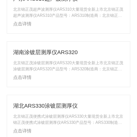
核工业：中国核工业集团公司⑦汽车行业：福田集团...
北京锦正茂超声波测厚仪ARS310大量现货全新上市北京锦正茂
超声波测厚仪ARS310产品型号：ARS310制造商：北京锦正茂
科技有限公司原产地：北京北京锦正茂超声波测厚仪ARS310产
点击详情
品介绍北京锦正茂ARS310超声波测厚仪是一款专业用于检测各
种板材和各种加工零件厚度的便携性超声波测厚仪。北京锦正
茂ARS310超声波测厚仪可对生产设备中各种管道和压力容器进
行监测，监测它们在使用过程中受腐蚀后的减薄程度，北京锦
湖南涂镀层测厚仪ARS320
正茂ARS310超声波测厚仪广泛应用于石油、化工、冶金、造
船、航空、...
北京锦正茂涂镀层测厚仪ARS320大量现货全新上市北京锦正茂
涂镀层测厚仪ARS320产品型号：ARS320制造商：北京锦正茂
科技有限公司原产地：北京北京锦正茂涂镀层测厚仪ARS320产
点击详情
品介绍北京锦正茂涂镀层测厚仪ARS320采用了*的技术，将探
头与主机集为一体，并且通过单键即可完成校零、校准、测量
等全部操作，是一种超小型涂层测量仪。北京锦正茂涂镀层测
厚仪ARS320可广泛用于制造业、金属加工业、化工业、商检等
湖北ARS330涂镀层测厚仪
检测领域，特别适用于工程现场测量，是一款专业检测磁性金
属基体（如铁、...
北京锦正茂便携式涂镀层测厚仪ARS330大量现货全新上市北京
锦正茂便携式涂镀层测厚仪ARS330产品型号：ARS330制造
商：北京锦正茂科技有限公司原产地：北京北京锦正茂便携式
点击详情
涂镀层测厚仪ARS330产品简介：⑴ARS330便携式涂（镀）层