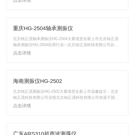
点击详情
水红外测温仪超声波探伤仪测厚仪电火花检漏仪埋地管道防腐
层检测仪手推式气体检仪四合一气体检测仪土壤无核密度仪沥
青无核密度仪烟气分析仪土壤检测仪器锚杆拉拔仪,欢迎大家前
来选购。北京锦正茂轴承测振仪HG-2506技术参数：⑴传感
重庆HG-2504轴承测振仪
器：一体式环形剪切型加速度传感器⑵分体式电荷放大器内置
剪切型加速度传感器⑶测量范围：加...
北京锦正茂轴承测振仪HG-2504大量现货全新上市北京锦正茂
轴承测振仪HG-2504应用行业㈠北京锦正茂科技有限公司自主
研发生产的故障诊断、动平衡、设备点检、振动监测等多个系
点击详情
列的产品，广泛应用于石油、石化、化工、船舶、冶金、军
工、核工业、汽车、水泥、冶金、钢铁、机械制造、电力、高
校、航空航天、铁路、烟草、供水、建材等行业的制造、生
产、质控环节上，客户对象遍及海内外。北京锦正茂轴承测振
海南测振仪HG-2502
仪HG-2504产品应用范围㈡北京锦正茂轴承测振仪HG-2504系
列测振仪适用于测量各种旋转型...
北京锦正茂测振仪HG-2502大量现货全新上市温馨提示：北京
锦正茂科技有限公司业绩北京锦正茂科技有限公司坐落于国家
高新技术产业园区北京丰台科技园区，是一家以振动状态监
点击详情
测，动平衡技术为核心，集相关设备研发、生产、销售和服务
为一体的优良企业，与我们合作的客户遍及国内外，以下是与
我公司合作的部分客户名单：①石油行业：中国石油②化工行
业：中国石化③船舶行业：中国船舶工业集团公司④冶金行
广东ARS310超声波测厚仪
业：北京有色金属研究总院⑤军工：中国兵器装备集团公司⑥