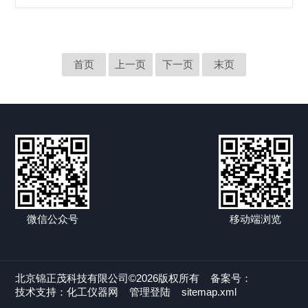
测厚仪，它能快速、无损伤、精密地进行涂层、镀层厚度的测
量，也可进行薄膜厚度测量。本仪器能广泛地应用在制造业、
金属加工业、化工业、商检等检测领域，是材料保护专业*的仪
器。⑵北京锦正茂便携式涂镀层测厚仪ARS330有十种测头类型
可供选择，测头接...
首页
上一页
下一页
末页
微信公众号
移动端浏览
北京锦正茂科技有限公司©2026版权所有
备案号：
技术支持：
化工仪器网
管理登陆
sitemap.xml