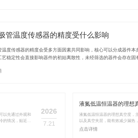
极管温度传感器的精度受什么影响
管温度传感器的精度会受多方面因素共同影响，核心可以分成器件本
工艺稳定性会直接影响器件的初始离散性，未经筛选的器件会存在固
微型封装的传感器热响应更快、热容更小，动态测温的准确性会优于厚层
情
液氮低温恒温器的理想
2026
可以先通过外观和
液氮低温恒温器的理想真空度，主
冷的情况，贴近罐
以及真空夹层，能有效减少漏热
7.21
也可以用红外测温
作里，通常会先把真空度抽到50
点击详情
位可能的漏点区
科研级别的液氮恒温器，其真空夹层