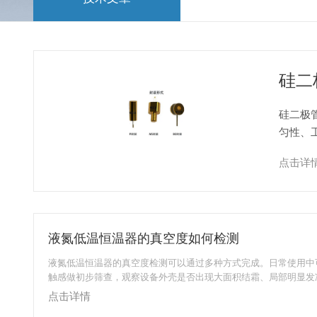
硅二
硅二极
匀性、
裸片或
点击详
液氮低温恒温器的真空度如何检测
液氮低温恒温器的真空度检测可以通过多种方式完成。日常使用中
触感做初步筛查，观察设备外壳是否出现大面积结霜、局部明显发
体细听是否存在异常的气流声响，快速排查明显的真空失效问题。
点击详情
仪扫描罐体的焊缝、底座等关键位置，通过表面温度的分布差异定