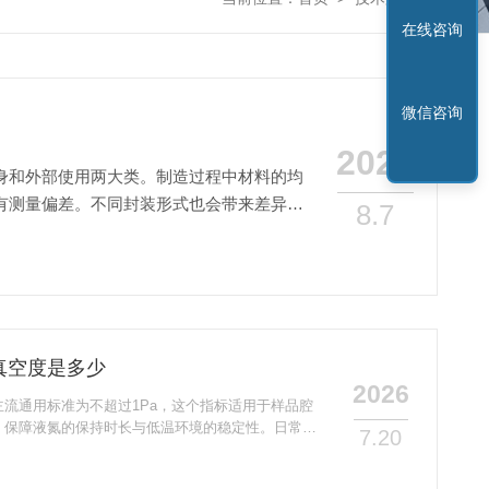
在线咨询
微信咨询
2026
身和外部使用两大类。制造过程中材料的均
有测量偏差。不同封装形式也会带来差异，
8.7
封...
真空度是多少
2026
流通用标准为不超过1Pa，这个指标适用于样品腔
，保障液氮的保持时长与低温环境的稳定性。日常操
7.20
Pa以下再添加液氮，以此保障基础的绝热效果，*端
可以达到10⁻³到10⁻⁵Pa的高真空水平，进一步降