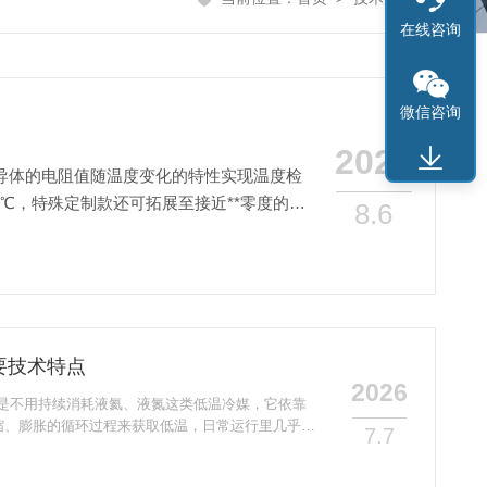
在线咨询
微信咨询
2026
导体的电阻值随温度变化的特性实现温度检
0℃，特殊定制款还可拓展至接近**零度的超
8.6
要技术特点
2026
就是不用持续消耗液氦、液氮这类低温冷媒，它依靠
缩、膨胀的循环过程来获取低温，日常运行里几乎没
7.7
去大量补充低温液体的成本，也不用频繁做加注冷媒
。这类设备在运行过程中能把振动控制在极低水平，