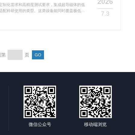
2026
定制化需求和高精度测试要求，‌集成超导磁体的低
*适配科研使用的类型。这类设备能同时覆盖极低
7.3
件，磁场强度*高可达9T甚至更高，*低温度可下探
冷型号无需频繁补充液氦，长期使用的稳定性和便捷性
立调控，能灵活适配自旋电子学、超导材料、量子器
磁特性表征需求，还可根据课题组的特殊实验要求快
到第
页
微信公众号
移动端浏览