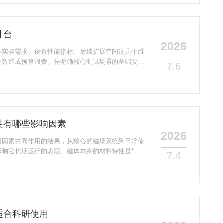
搭载了专门的隔振减振结构，冷板位置的残余振动可
制的稳定性表现十分，长时间运行下的温度波动能维
适配...
针台
2026
心实验需求、设备性能指标、后续扩展空间这几个维
参数造成预算浪费。先明确核心测试场景的基础要
7.6
，2英寸及以下的小样品选标准台面即可，4英寸以
品的任意测试点位，再对应你要测试的信号类型，常
，射频、高频测试要提前确认设备配备SMA接口和对
的性能参数，如果你要做各向异性材料相关研究，优
..
性有哪些影响因素
2026
面因素共同作用的结果，从核心的磁场系统到日常使
影响它长期运行的表现。磁体本身的材料特性是*基
7.4
、长期使用后的磁畴结构变化，还有超导磁体配套励
强度随着运行时间慢慢衰减，磁体周边不慎带入的铁
的参数偏移，也会打破原本均匀的磁场分布，直接拉
台的机械结构设计同样关键，探针臂、样品台选用的
匹配...
适合科研使用