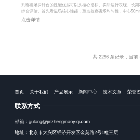
判断磁场探针台的性能优劣可以从核心指标、实际运行表现、长期
综合评估。首先看磁场核心性能，重点核查磁场均匀性，中心50m
标才不会出现边缘效应干扰测试数据，同时确认磁场强度的实际稳
点击详情
小时的波动要控制在50ppm/h以内，断电后的剩磁强度也不能过
响后续实验的零点校准。再看测试系统的信号保真能力，用标准样
次测量的结果偏差要控制在合理范围，高频测试场景下要确认同轴
有效降低信号损耗，系统漏电流...
共 2296 条记录，当前 5
首页
关于我们
产品展示
新闻中心
技术文章
荣誉
联系方式
邮箱：gulong@jinzhengmaoyiqi.com
地址：北京市大兴区经济开发区金苑路2号1幢三层