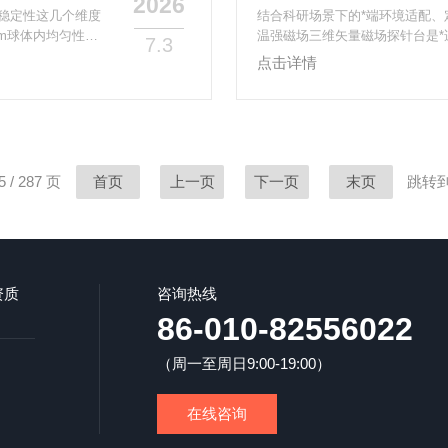
2026
稳定性这几个维度
结合科研场景下的*端环境适配、
m球体内均匀性达
温强磁场三维矢量磁场探针台‌是
7.3
定性，连续运行4
温、强磁场、高真空的*端测试条
点击详情
高，避免残留磁场影
至3.5K，部分无液氦闭循环制
品做重复测试，多
更优。它支持三维矢量磁场的独
探针和屏蔽结构能
件等前沿研究中复杂的各向异性
速完成多探针布局、光学观测...
 / 287 页
首页
上一页
下一页
末页
跳转
资质
咨询热线
86-010-82556022
（周一至周日9:00-19:00）
在线咨询