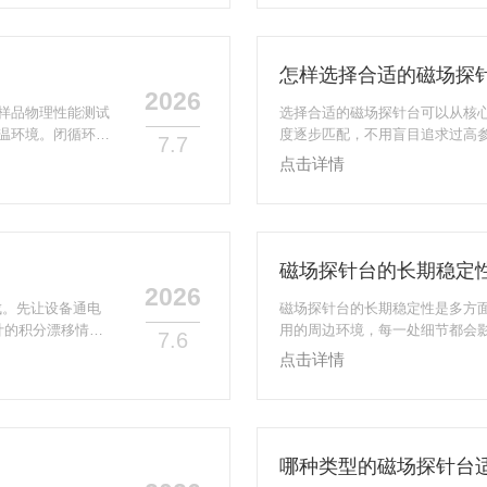
各类波段的吸收光
不少面向精密实验优化的型号都
现电阻率、霍尔效
以控制在纳米级别，同时温度控
持在十几毫开尔文的范围内，*全能
怎样选择合适的磁场探
2026
样品物理性能测试
选择合适的磁场探针台可以从核
温环境。闭循环低
度逐步匹配，不用盲目追求过高
7.7
管制冷循环等。其
求，先确认你日常测试的样品尺寸
点击详情
压氦气在冷头内膨
上的晶圆要确认探针能覆盖到样
制冷循环。典型的
规直流测试选普通钨探针就足够
热辐射屏，二ji冷
应适配的同轴探针。再匹配关键
先选带360°旋转样品台的型号，同.
磁场探针台的长期稳定
2026
成。先让设备通电
磁场探针台的长期稳定性是多方
计的积分漂移情
用的周边环境，每一处细节都会
7.6
在设备的标准工作
础的影响项，永磁体的温度系数
点击详情
不同温度档位下的
磁电源的缓慢漂移，都会让磁场
，避免日常环境的
磁性异物、匀场电源长期工作后
数百次重复定位操
低磁场输出的长期稳定性。探针
材料刚性不足、阻尼特性和固有频率
哪种类型的磁场探针台