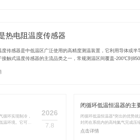
是热电阻温度传感器
温度传感器是中低温区广泛使用的高精度测温装置，它利用导体或半
于接触式温度传感器的主流品类之一，常规测温区间覆盖-200℃到85
景。它基于热阻效应工作，金属热电阻的阻值会随温度升高呈近...
情
闭循环低温恒温器的主
2026
气循环实现制冷，
闭循环低温恒温器*突出的优势
低温环境。它可以
封闭在系统内的高纯氦气完成压
7.8
温到数百K的温度
有冷媒损耗，长期使用下来能省
点击详情
比如磁化率测量、
的繁琐操作，维护起来省心很多