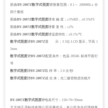
那曲
BY-2007Z
数字式照度计
测量范围；
0.1
～
200000Lx
分
四个量程
那曲
BY-2007Z
数字式照度计
准
确
度；±
3%RD
，±
0.5%FS
那曲
BY-2007Z
数字式照度计
重
复
性；±
2%
那曲
BY-2007Z
数字式照度计
温度特性；±
0.1%/
℃
数字式照度计
BY-2007Z
显 示；
3.5
位
LCD
显示
,
字高
1
5mm
数字式照度计
BY-2007Z
配置条件；色温
2856K
标准平面灯
等
数字式照度计
BY-2007Z
取
样
率；
2.0
次
/
秒
数字式照度计
BY-2007Z
感
光
体；光二极管附虑光镜片
BY-2007Z
数字式照度计
电表尺寸；
150
×
70
×
39mm
北京锦正茂科技有限公司温馨提示：本公司专业代理销售