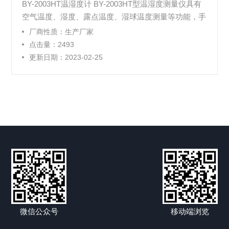
BY-2003HT温湿度计 BY-2003HT型温湿度测量仪具有
空气温度、湿度、露点温度、湿球温度测量等功能，手
持式高精度测量、小巧的外形便于携带和使用，带白色
厂商性质：生产厂家
背光的双显示液晶屏可在黑暗环境中使用。可广泛应用
点击量：2493
于实验室、暖通制冷、空调系统等领域。
更新日期：2023-02-25
微信公众号
移动端浏览