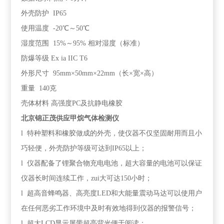
外壳防护 IP65
使用温度 -20℃～50℃
湿度范围 15%～95% 相对湿度（标准）
防爆等级 Ex ia IIC T6
外形尺寸 95mm×50mm×22mm（长×宽×高）
重量 140克
壳体材料 高强度PC及抗静电橡胶
北京锦正茂供应甲烷气体检测仪
l 特种塑料和橡胶做成的外壳，使仪器不仅坚固耐用而且小
巧轻便，外壳防护等级可达到IP65以上；
l 仪器配备了锂聚合物充电电池，超大容量的电池可以保证
仪器长时间连续工作，zui大可达150小时；
l 超高音蜂鸣器、高亮度LED和大能量震动马达可以使用户
在任何恶劣工作环境中及时有效地得到仪器的报警信号；
l 超大LCD显示屏带超亮背光便于阅读；