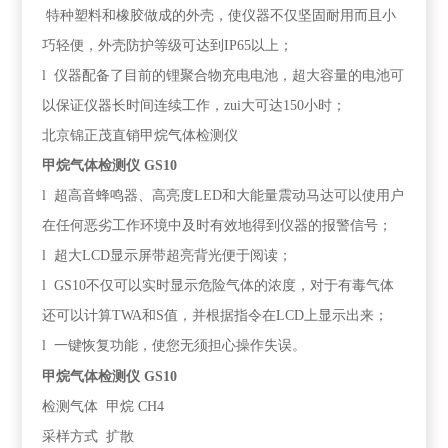
特种塑料和橡胶做成的外壳，使仪器不仅坚固耐用而且小
巧轻便，外壳防护等级可达到IP65以上；
l 仪器配备了目前的锂聚合物充电电池，超大容量的电池可
以保证仪器长时间连续工作，zui大可达150小时；
北京锦正茂直销甲烷气体检测仪
甲烷气体检测仪
GS10
l 超高音蜂鸣器、高亮度LED和大能量震动马达可以使用户
在任何恶劣工作环境中及时有效地得到仪器的报警信号；
l 超大LCD显示屏带超亮背光便于阅读；
l GS10不仅可以实时显示危险气体的浓度，对于有毒气体
还可以计算TWA和S值，并根据指令在LCD上显示出来；
l 一键恢复功能，使您无须担心操作失误。
甲烷气体检测仪
GS10
检测气体 甲烷 CH4
采样方式 扩散