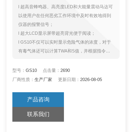
l 超高音蜂鸣器、高亮度LED和大能量震动马达可
以使用户在任何恶劣工作环境中及时有效地得到
仪器的报警信号；
l 超大LCD显示屏带超亮背光便于阅读；
l GS10不仅可以实时显示危险气体的浓度，对于
有毒气体还可以计算TWA和S值，并根据指令在L
CD上显示出来；
l 一键恢复功能，使您无须担心操作失误。
型号：
GS10
点击量：
2690
厂商性质：
生产厂家
更新日期：
2026-08-05
产品咨询
联系我们