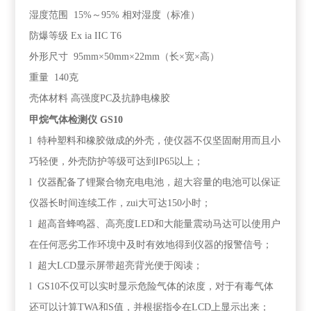
湿度范围 15%～95% 相对湿度（标准）
防爆等级 Ex ia IIC T6
外形尺寸 95mm×50mm×22mm（长×宽×高）
重量 140克
壳体材料 高强度PC及抗静电橡胶
甲烷气体检测仪
GS10
l 特种塑料和橡胶做成的外壳，使仪器不仅坚固耐用而且小
巧轻便，外壳防护等级可达到IP65以上；
l 仪器配备了锂聚合物充电电池，超大容量的电池可以保证
仪器长时间连续工作，zui大可达150小时；
l 超高音蜂鸣器、高亮度LED和大能量震动马达可以使用户
在任何恶劣工作环境中及时有效地得到仪器的报警信号；
l 超大LCD显示屏带超亮背光便于阅读；
l GS10不仅可以实时显示危险气体的浓度，对于有毒气体
还可以计算TWA和S值，并根据指令在LCD上显示出来；