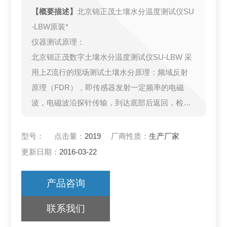
【概要描述】
北京锦正茂土壤水分温度测试仪SU
-LBW原装*
仪器测试原理：
北京锦正茂数字土壤水分温度测试仪SU-LBW 采
用上Z流行的现场测试土壤水分原理：频域反射
原理（FDR），即传感器发射一定频率的电磁
波，电磁波沿探针传输，到达底部后返回，检测
探头输出的电压，由于土壤介电常数的变化通常
取决于土壤的含水量，由输出电压和水分的关系
型号：
点击量：
2019
厂商性质：
生产厂家
则可计算出土壤的含水量。
更新日期：
2016-03-22
产品咨询
联系我们