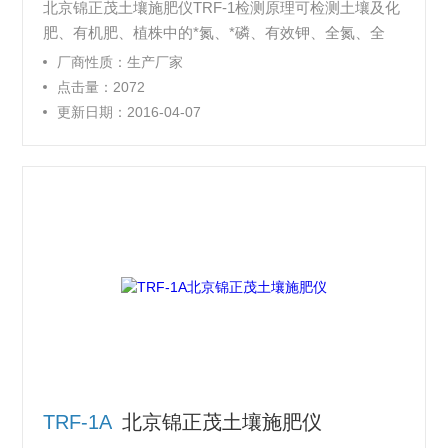
北京锦正茂土壤施肥仪TRF-1检测原理可检测土壤及化
肥、有机肥、植株中的*氮、*磷、有效钾、全氮、全
磷、全钾、有机质含量，土壤酸碱度（定性），可对70
厂商性质：生产厂家
种全国农业、果树、经济作物的目标产量计算推荐施肥
点击量：2072
量。北京锦正茂土壤施肥仪TRF-1不具有打印功能。
更新日期：2016-04-07
TRF-1A
北京锦正茂土壤施肥仪