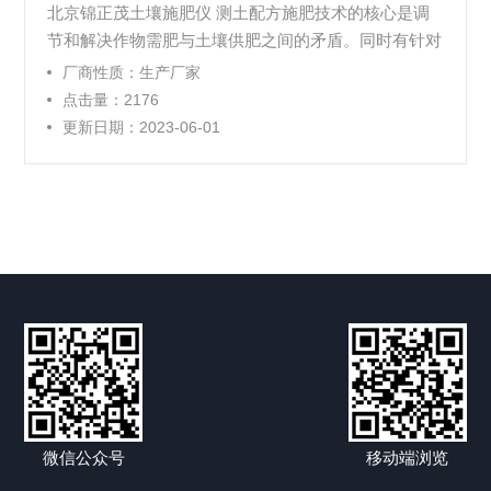
北京锦正茂土壤施肥仪 测土配方施肥技术的核心是调
节和解决作物需肥与土壤供肥之间的矛盾。同时有针对
性地补充作物所需的营养元素，作物缺什么元素就补充
厂商性质：生产厂家
什么元素，需要多少补多少，实现各种养分平衡供应，
点击量：2176
满足作物的需要；达到提高肥料利用率和减少用量，提
更新日期：2023-06-01
高作物产量，改善农产品品质，节省劳力，节支增收的
目的。
微信公众号
移动端浏览