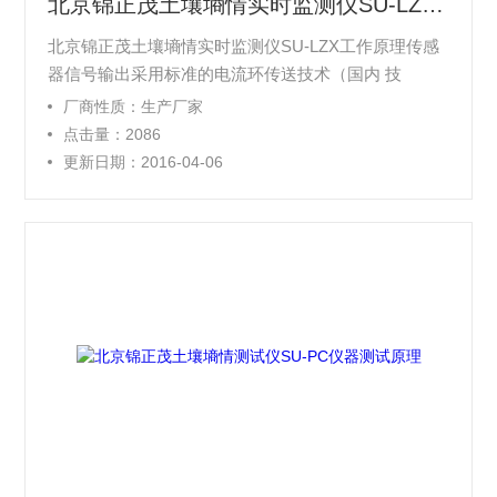
北京锦正茂土壤墒情实时监测仪SU-LZX工作原理
北京锦正茂土壤墒情实时监测仪SU-LZX工作原理传感
器信号输出采用标准的电流环传送技术（国内 技
术），使测量时抗干扰能力强，传送距离远，测量精度
厂商性质：生产厂家
高，响应速度快。
点击量：2086
更新日期：2016-04-06