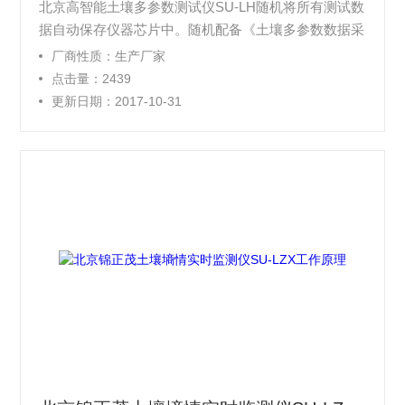
北京高智能土壤多参数测试仪SU-LH随机将所有测试数
据自动保存仪器芯片中。随机配备《土壤多参数数据采
集系统软件》，可以任意安装在计算机上。测试数据上
厂商性质：生产厂家
传给微机后，自动进入软件系统，生成数据库，自行设
点击量：2439
计绘制各种数据的工作曲线，用户可以根据自己工作需
更新日期：2017-10-31
要，按照曲线关系验证土壤水分、硬度、紧实度、温度
间的关联性。