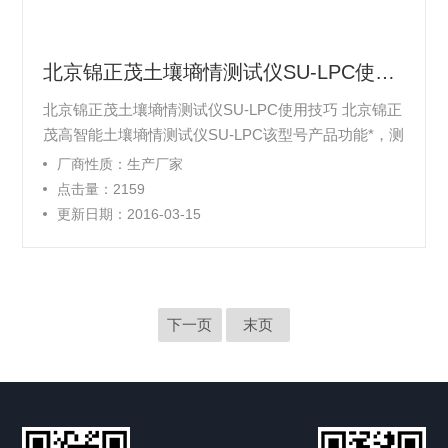
北京锦正茂土壤墒情测试仪SU-LPC使用技巧
北京锦正茂土壤墒情测试仪SU-LPC使用技巧 北京锦正
茂高智能土壤墒情测试仪SU-LPC该型号产品功能*，测
试数据准确、稳定，经多年来在全国农业、林、水利、
厂商性质：生产厂家
环保、地质灾害预防等领域的科研、生产、教学中广泛
点击量：2159
使用，*反映技术良好、高度智能化、测试精准。受到
更新日期：2016-03-15
普遍好评。是土壤墒情测试系统中难得的精品型号产
品。
下一页
末页