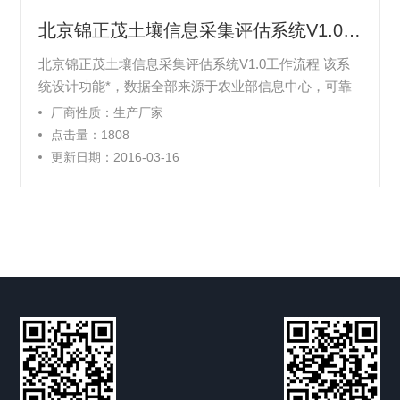
北京锦正茂土壤信息采集评估系统V1.0工作流程
北京锦正茂土壤信息采集评估系统V1.0工作流程 该系
统设计功能*，数据全部来源于农业部信息中心，可靠
度高。可对土壤中的氮、磷、钾、有机质、酸碱度、含
厂商性质：生产厂家
盐量、微量元素和矿物质（铁、锰、铜、锌、硼、钼）
点击量：1808
等数据进行数据采集，具有硬件加密配置功能（避免人
更新日期：2016-03-16
为复制盗版），随机配备U盾加密装置，避免软件数据
泄密。