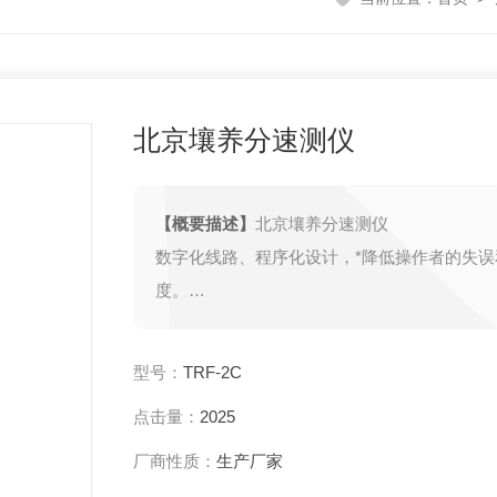
北京壤养分速测仪
【概要描述】
北京壤养分速测仪
数字化线路、程序化设计，*降低操作者的失误
度。
数字化线路、程序化设计，*降低操作者的失误
度。
型号：
TRF-2C
暗盒部分采用五通道、双光路、串列式结构设
点击量：
2025
位移及磨损，光路测试定位 ，保证测定结果精
采用高亮度LED灯作为光源，硅半导体作为信
厂商性质：
生产厂家
统，寿命长达10万小时级别。光源稳定，*性好