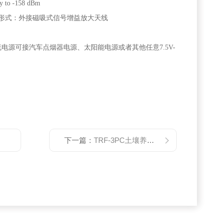
 to -158 dBm
6)天线形式：外接磁吸式信号增益放大天线
3）直流电源可接汽车点烟器电源、太阳能电源或者其他任意7.5V-
下一篇：
TRF-3PC土壤养分速测仪土壤化肥速测仪