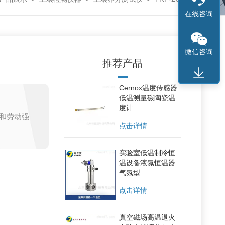
在线咨询
微信咨询
推荐产品
Cernox温度传感器
低温测量碳陶瓷温
度计
和劳动强
点击详情
和劳动强
实验室低温制冷恒
温设备液氮恒温器
气氛型
计，无机械
点击详情
度。
号接收系
真空磁场高温退火
。