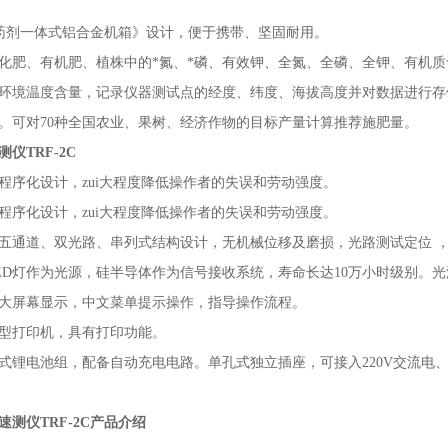
/药剂一体式铝合金机箱》设计，便于携带、坚固耐用。
化肥、有机肥、植株中的*氮、*磷、有效钾、全氮、全磷、全钾、有机
环境温度含量，记录仪器测试点的经度、纬度、海拔高度并对数据进行存
。可对70种全国农业、果树、经济作物的目标产量计算推荐施肥量。
测仪
TRF-2C
程序化设计，zui大程度降低操作者的失误和劳动强度。
程序化设计，zui大程度降低操作者的失误和劳动强度。
五通道、双光路、串列式结构设计，无机械位移及磨损，光路测试定位 
ED灯作为光源，硅半导体作为信号接收系统，寿命长达10万小时级别。光
大屏幕显示，中文菜单提示操作，指导操作流程。
型打印机，具有打印功能。
式锂电池组，配备自动充电电路。单孔式独立插座，可接入220V交流电、汽
测仪TRF-2C产品介绍