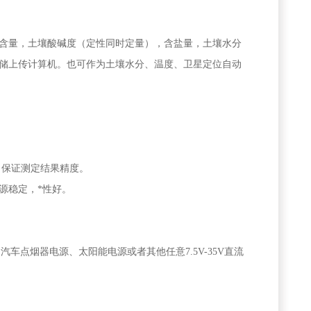
质含量，土壤酸碱度（定性同时定量），含盐量，土壤水分
储上传计算机。也可作为土壤水分、温度、卫星定位自动
，保证测定结果精度。
源稳定，*性好。
车点烟器电源、太阳能电源或者其他任意7.5V-35V直流