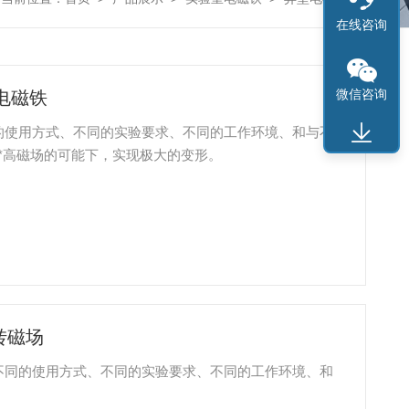
在线咨询
微信咨询
电磁铁
同的使用方式、不同的实验要求、不同的工作环境、和与不
*高磁场的可能下，实现极大的变形。
转磁场
据不同的使用方式、不同的实验要求、不同的工作环境、和