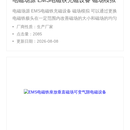
电磁场源 EMS电磁铁充磁设备 磁场模拟
电磁场源 EMS电磁铁充磁设备 磁场模拟 可以通过更换
电磁铁极头在一定范围内改善磁场的大小和磁场的均匀
度，极头间距可调。
厂商性质：生产厂家
点击量：2085
更新日期：2026-08-08