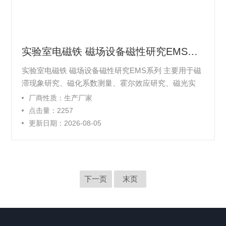
实验室电磁铁 磁场设备磁性研究EMS系列
实验室电磁铁 磁场设备磁性研究EMS系列 主要用于磁
滞现象研究、磁化系数测量、霍尔效应研究、磁光实
验、磁场退火、核磁共振、电子顺磁共振、生物学研
厂商性质：生产厂家
究、磁性测量、磁性材料取向、磁性产品磁化等研究。
点击量：2257
更新日期：2026-08-05
下一页
末页