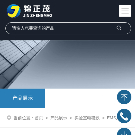
产品展示
当前位置：
首页
>
产品展示
>
实验室电磁铁
>
EMS系列电磁铁