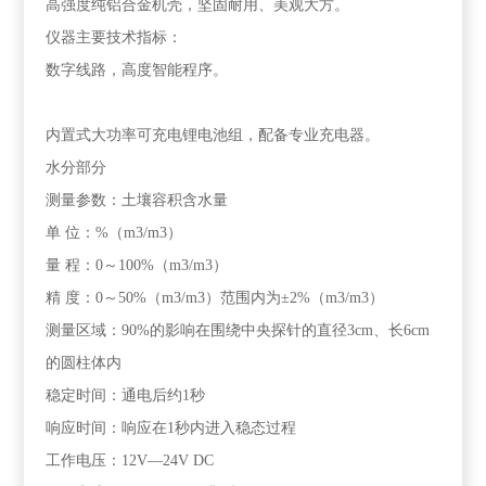
高强度纯铝合金机壳，坚固耐用、美观大方。
仪器主要技术指标：
数字线路，高度智能程序。
内置式大功率可充电锂电池组，配备专业充电器。
水分部分
测量参数：土壤容积含水量
单 位：%（m3/m3）
量 程：0～100%（m3/m3）
精 度：0～50%（m3/m3）范围内为±2%（m3/m3）
测量区域：90%的影响在围绕中央探针的直径3cm、长6cm
的圆柱体内
稳定时间：通电后约1秒
响应时间：响应在1秒内进入稳态过程
工作电压：12V—24V DC